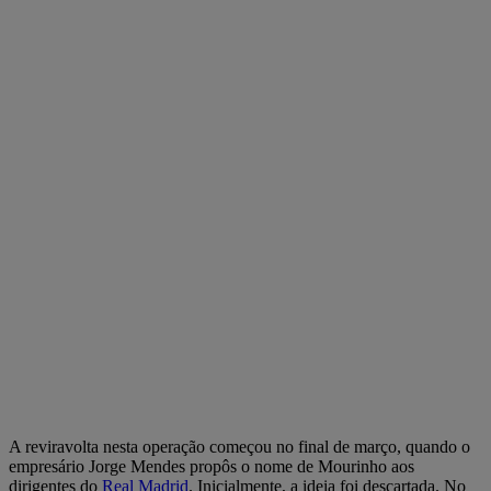
A reviravolta nesta operação começou no final de março, quando o
empresário Jorge Mendes propôs o nome de Mourinho aos
dirigentes do
Real Madrid
. Inicialmente, a ideia foi descartada. No