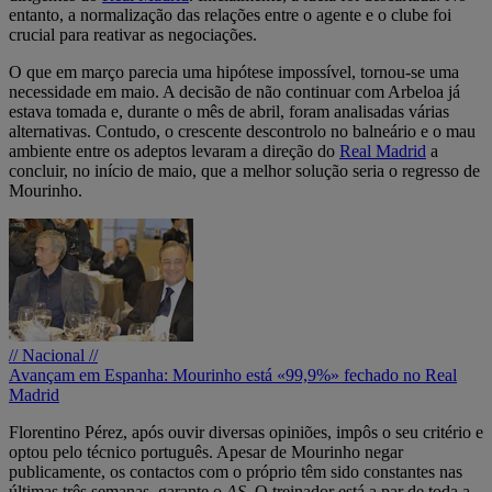
entanto, a normalização das relações entre o agente e o clube foi
crucial para reativar as negociações.
O que em março parecia uma hipótese impossível, tornou-se uma
necessidade em maio. A decisão de não continuar com Arbeloa já
estava tomada e, durante o mês de abril, foram analisadas várias
alternativas. Contudo, o crescente descontrolo no balneário e o mau
ambiente entre os adeptos levaram a direção do
Real Madrid
a
concluir, no início de maio, que a melhor solução seria o regresso de
Mourinho.
// Nacional //
Avançam em Espanha: Mourinho está «99,9%» fechado no Real
Madrid
Florentino Pérez, após ouvir diversas opiniões, impôs o seu critério e
optou pelo técnico português. Apesar de Mourinho negar
publicamente, os contactos com o próprio têm sido constantes nas
últimas três semanas, garante o
AS
. O treinador está a par de toda a