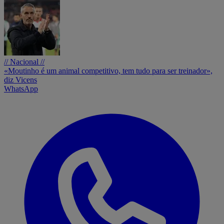
// Nacional //
«Moutinho é um animal competitivo, tem tudo para ser treinador»,
diz Vicens
WhatsApp