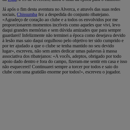
Já após o fim desta aventura no Alverca, e através das suas redes
sociais,
Chissumba
fez a despedida do conjunto ribatejano.
«Agradeço de coração ao clube e a todos os envolvidos por me
proporcionarem momentos incríveis como aqueles que vivi, levo
daqui grandes memórias e sem dúvida amizades que para sempre
guardarei! Infelizmente não terminei a época como desejava devido
à lesão mas saio daqui orgulhoso pelo objetivo ter sido cumprido e
por ter ajudado a que o clube se tenha mantido no seu devido
lugar», escreveu, não sem antes dedicar umas palavras à massa
associativa dos ribatejanos: «A vocês, adeptos, obrigado por todo
apoio dado dentro e fora do campo, fizeram-me sentir em casa e isso
não esquecerei! Continuarei sempre a torcer por todos e saio do
clube com uma gratidão enorme por todos!», escreveu o jogador.