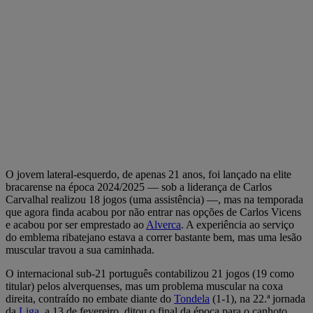
O jovem lateral-esquerdo, de apenas 21 anos, foi lançado na elite
bracarense na época 2024/2025 — sob a liderança de Carlos
Carvalhal realizou 18 jogos (uma assistência) —, mas na temporada
que agora finda acabou por não entrar nas opções de Carlos Vicens
e acabou por ser emprestado ao
Alverca
. A experiência ao serviço
do emblema ribatejano estava a correr bastante bem, mas uma lesão
muscular travou a sua caminhada.
O internacional sub-21 português contabilizou 21 jogos (19 como
titular) pelos alverquenses, mas um problema muscular na coxa
direita, contraído no embate diante do
Tondela
(1-1), na 22.ª jornada
da
Liga
, a 13 de fevereiro, ditou o final da época para o canhoto.