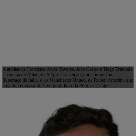
A análise de Francisco Alves Tavares, João Castro e Tiago Trindade
à semana do Milan, de Sérgio Conceição, que conquistou a
Supertaça de Itália, e ao Manchester United, de Ruben Amorim, que
empatou em casa do Liverpool, líder da Premier League