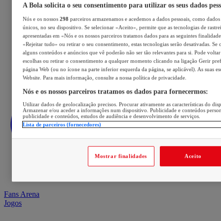
A Bola solicita o seu consentimento para utilizar os seus dados pes
Nós e os nossos
298
parceiros armazenamos e acedemos a dados pessoais, como dados 
únicos, no seu dispositivo. Se selecionar «Aceito», permite que as tecnologias de rastre
apresentadas em «Nós e os nossos parceiros tratamos dados para as seguintes finalidades
«Rejeitar tudo» ou retirar o seu consentimento, estas tecnologias serão desativadas. Se 
alguns conteúdos e anúncios que vê poderão não ser tão relevantes para si. Pode voltar 
escolhas ou retirar o consentimento a qualquer momento clicando na ligação Gerir prefe
página Web (ou no ícone na parte inferior esquerda da página, se aplicável). As suas e
Website. Para mais informação, consulte a nossa política de privacidade.
Nós e os nossos parceiros tratamos os dados para fornecermos:
Utilizar dados de geolocalização precisos. Procurar ativamente as características do disp
Armazenar e/ou aceder a informações num dispositivo. Publicidade e conteúdos perso
publicidade e conteúdos, estudos de audiência e desenvolvimento de serviços.
Lista de parceiros (fornecedores)
Mostrar finalidades
Aceito
Fans Arena
Jogos