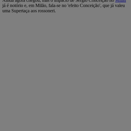
Ainda agora chegou, mas o impacto de Sérgio Conceição no
Milan
já é notório e, em Milão, fala-se no 'efeito Conceição', que já valeu
uma Supertaça aos rossoneri.