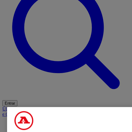
Entrar
Últimas
Mercado
Opinião
iGaming Hub
A BOLA SUGERE
Barba
e Cabelo