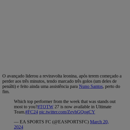
O avançado liderou a reviravolta leonina, após terem começado a
perder aos três minutos, tendo marcado três golos (um deles de
penálti) e feito ainda uma assistência para
Nuno Santos
, perto do
fim.
Which top performer from the week that was stands out
most to you?
#TOTW
27 is now available in Ultimate
Team.
#FC24
pic.twitter.com/ZevhGQogCY
— EA SPORTS FC (@EASPORTSFC)
March 20,
2024