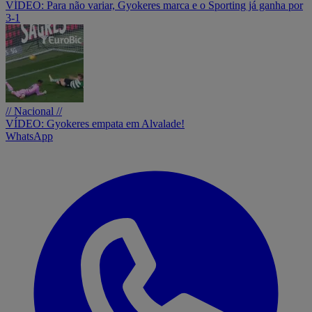
VÍDEO: Para não variar, Gyokeres marca e o Sporting já ganha por
3-1
// Nacional //
VÍDEO: Gyokeres empata em Alvalade!
WhatsApp