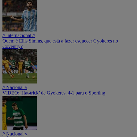
// Internacional //
Quem é Ellis Simms, que está a fazer esquecer Gyokeres no
Coventry?
// Nacional //
VÍDEO: 'Hat-trick’ de Gyokeres, 4-1 para o Sporting
// Nacional //