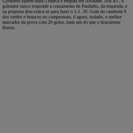
Gyokeres (quem mais?) marca e empata em Alvalade. Aos 45’, o
goleador sueco responde a cruzamento de Paulinho, da esquerda, e
na pequena área estica-se para fazer o 1-1. 20. Golo do camisola 9
dos verdes e brancos no campeonato, é agora, isolado, o melhor
marcador da prova com 20 golos, mais um do que o bracarense
Banza.