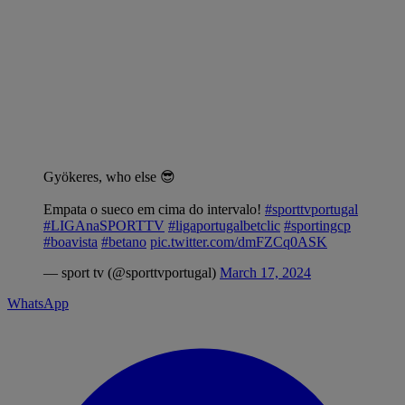
Gyökeres, who else 😎
Empata o sueco em cima do intervalo!
#sporttvportugal
#LIGAnaSPORTTV
#ligaportugalbetclic
#sportingcp
#boavista
#betano
pic.twitter.com/dmFZCq0ASK
— sport tv (@sporttvportugal)
March 17, 2024
WhatsApp