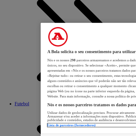
A Bola solicita o seu consentimento para utilizar
Nós e os nossos
298
parceiros armazenamos e acedemos a dados
únicos, no seu dispositivo. Se selecionar «Aceito», permite que 
apresentadas em «Nós e os nossos parceiros tratamos dados para 
«Rejeitar tudo» ou retirar o seu consentimento, estas tecnologia
alguns conteúdos e anúncios que vê poderão não ser tão relevant
escolhas ou retirar o consentimento a qualquer momento clicand
página Web (ou no ícone na parte inferior esquerda da página, s
Website. Para mais informação, consulte a nossa política de pri
Futebol
Nós e os nossos parceiros tratamos os dados par
Utilizar dados de geolocalização precisos. Procurar ativamente a
Armazenar e/ou aceder a informações num dispositivo. Publici
publicidade e conteúdos, estudos de audiência e desenvolvimen
Lista de parceiros (fornecedores)