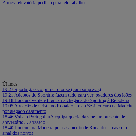
A mesa elevatória perfeita para teletrabalho
Últimas
19:27
Sporting: eis o primeiro onze (com surpresas)
19:21
Adeptos do Sporting fazem tudo para ver jogadores dos leões
19:18
Loucura verde e branca na chegada do Sporting à Reboleira
19:05
A reação de Cristiano Ronaldo... e da Sé à loucura na Madeira
por alegado casamento
18:46
Volta a Portugal: «A equipa queria dar-me um presente de
aniversário… atrasado»
18:40
Loucura na Madeira por casamento de Ronaldo... mas sem
sinal dos noivos