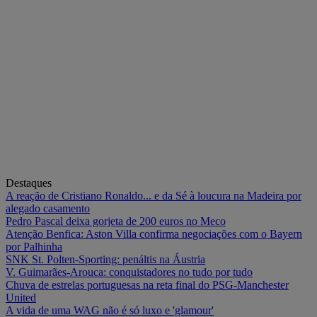
Destaques
A reação de Cristiano Ronaldo... e da Sé à loucura na Madeira por
alegado casamento
Pedro Pascal deixa gorjeta de 200 euros no Meco
Atenção Benfica: Aston Villa confirma negociações com o Bayern
por Palhinha
SNK St. Polten-Sporting: penáltis na Áustria
V. Guimarães-Arouca: conquistadores no tudo por tudo
Chuva de estrelas portuguesas na reta final do PSG-Manchester
United
A vida de uma WAG não é só luxo e 'glamour'