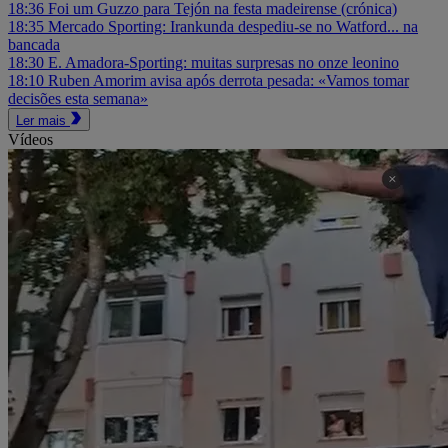
18:36
Foi um Guzzo para Tejón na festa madeirense (crónica)
18:35
Mercado Sporting: Irankunda despediu-se no Watford... na
bancada
18:30
E. Amadora-Sporting: muitas surpresas no onze leonino
18:10
Ruben Amorim avisa após derrota pesada: «Vamos tomar
decisões esta semana»
Ler mais
Vídeos