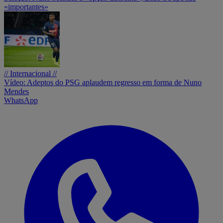
«importantes»
// Internacional //
Vídeo: Adeptos do PSG aplaudem regresso em forma de Nuno
Mendes
WhatsApp