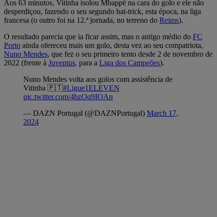
Aos 63 minutos, Vitinha isolou Mbappé na cara do golo e ele não
desperdiçou, fazendo o seu segundo hat-trick, esta época, na liga
francesa (o outro foi na 12.ª jornada, no terreno do
Reims
).
O resultado parecia que ia ficar assim, mas o antigo médio do
FC
Porto
ainda ofereceu mais um golo, desta vez ao seu compatriota,
Nuno Mendes
, que fez o seu primeiro tento desde 2 de novembro de
2022 (frente à
Juventus
, para a
Liga dos Campeões
).
Nuno Mendes volta aos golos com assistência de
Vitinha 🇵🇹
#Ligue1ELEVEN
pic.twitter.com/4bzOq9IOAn
— DAZN Portugal (@DAZNPortugal)
March 17,
2024