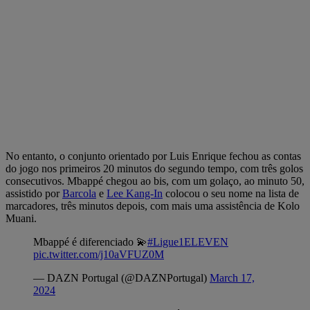
No entanto, o conjunto orientado por Luis Enrique fechou as contas
do jogo nos primeiros 20 minutos do segundo tempo, com três golos
consecutivos. Mbappé chegou ao bis, com um golaço, ao minuto 50,
assistido por
Barcola
e
Lee
Kang-In
colocou o seu nome na lista de
marcadores, três minutos depois, com mais uma assistência de Kolo
Muani.
Mbappé é diferenciado 💫
#Ligue1ELEVEN
pic.twitter.com/j10aVFUZ0M
— DAZN Portugal (@DAZNPortugal)
March 17,
2024