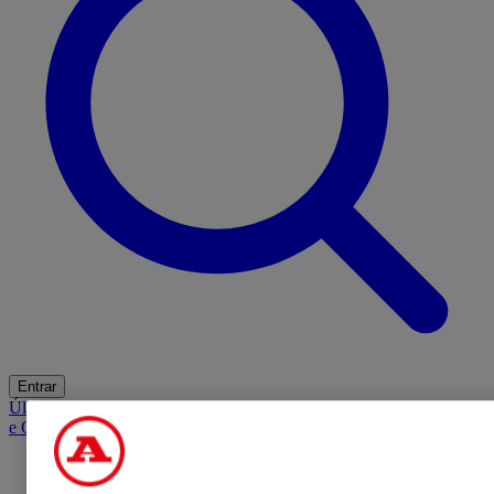
Entrar
Últimas
Mercado
Opinião
iGaming Hub
A BOLA SUGERE
Barba
e Cabelo