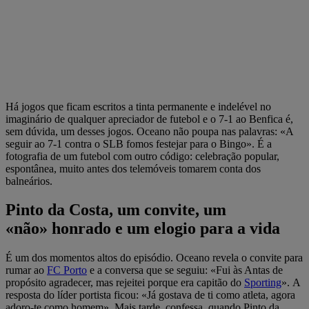
Há jogos que ficam escritos a tinta permanente e indelével no
imaginário de qualquer apreciador de futebol e o 7-1 ao Benfica é,
sem dúvida, um desses jogos. Oceano não poupa nas palavras: «A
seguir ao 7-1 contra o SLB fomos festejar para o Bingo». É a
fotografia de um futebol com outro código: celebração popular,
espontânea, muito antes dos telemóveis tomarem conta dos
balneários.
Pinto da Costa, um convite, um
«não» honrado e um elogio para a vida
É um dos momentos altos do episódio. Oceano revela o convite para
rumar ao
FC Porto
e a conversa que se seguiu: «Fui às Antas de
propósito agradecer, mas rejeitei porque era capitão do
Sporting
». A
resposta do líder portista ficou: «Já gostava de ti como atleta, agora
adoro-te como homem». Mais tarde, confessa, quando Pinto da