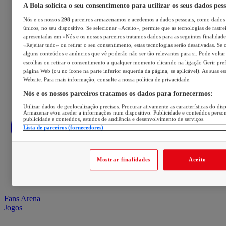
A Bola solicita o seu consentimento para utilizar os seus dados pes
Nós e os nossos
298
parceiros armazenamos e acedemos a dados pessoais, como dados 
únicos, no seu dispositivo. Se selecionar «Aceito», permite que as tecnologias de rastre
apresentadas em «Nós e os nossos parceiros tratamos dados para as seguintes finalidades
«Rejeitar tudo» ou retirar o seu consentimento, estas tecnologias serão desativadas. Se 
alguns conteúdos e anúncios que vê poderão não ser tão relevantes para si. Pode voltar 
escolhas ou retirar o consentimento a qualquer momento clicando na ligação Gerir prefe
página Web (ou no ícone na parte inferior esquerda da página, se aplicável). As suas e
Website. Para mais informação, consulte a nossa política de privacidade.
Nós e os nossos parceiros tratamos os dados para fornecermos:
Utilizar dados de geolocalização precisos. Procurar ativamente as características do disp
Armazenar e/ou aceder a informações num dispositivo. Publicidade e conteúdos perso
publicidade e conteúdos, estudos de audiência e desenvolvimento de serviços.
Lista de parceiros (fornecedores)
Mostrar finalidades
Aceito
Fans Arena
Jogos