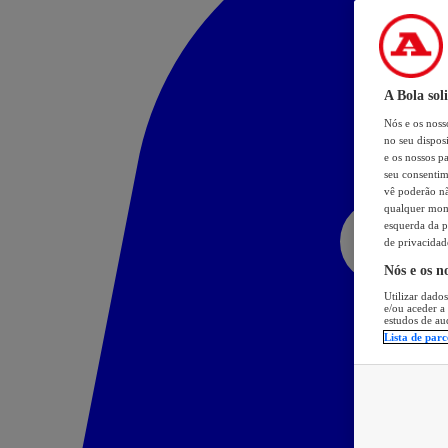
A Bola sol
Nós e os nos
no seu dispos
e os nossos pa
seu consentim
vê poderão não
qualquer mome
esquerda da p
de privacidad
Nós e os n
Utilizar dados
e/ou aceder a
estudos de au
Lista de parc