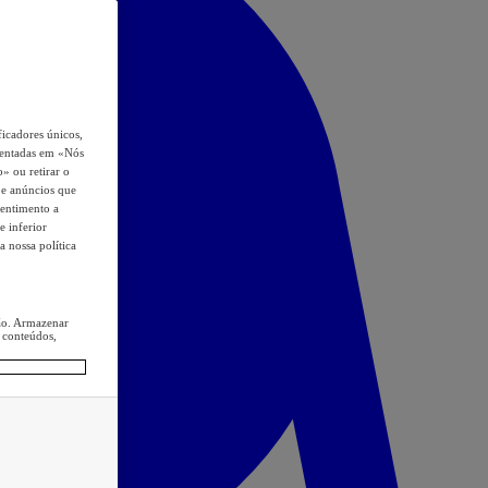
icadores únicos,
esentadas em «Nós
o» ou retirar o
s e anúncios que
sentimento a
e inferior
a nossa política
ção. Armazenar
 conteúdos,