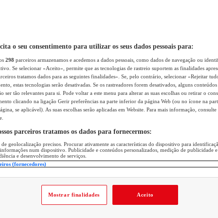
icita o seu consentimento para utilizar os seus dados pessoais para:
sos
298
parceiros armazenamos e acedemos a dados pessoais, como dados de navegação ou identif
itivo. Se selecionar «Aceito», permite que as tecnologias de rastreio suportem as finalidades apr
rceiros tratamos dados para as seguintes finalidades». Se, pelo contrário, selecionar «Rejeitar tud
ento, estas tecnologias serão desativadas. Se os rastreadores forem desativados, alguns conteúdo
 ser tão relevantes para si. Pode voltar a este menu para alterar as suas escolhas ou retirar o con
nto clicando na ligação Gerir preferências na parte inferior da página Web (ou no ícone na part
ágina, se aplicável). As suas escolhas serão aplicadas em Website. Para mais informação, consulte 
e.
ossos parceiros tratamos os dados para fornecermos:
 de geolocalização precisos. Procurar ativamente as características do dispositivo para identifica
 informações num dispositivo. Publicidade e conteúdos personalizados, medição de publicidade e
diência e desenvolvimento de serviços.
eiros (fornecedores)
Mostrar finalidades
Aceito