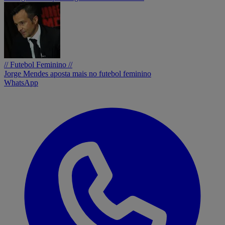
// Futebol Feminino //
Jorge Mendes aposta mais no futebol feminino
WhatsApp