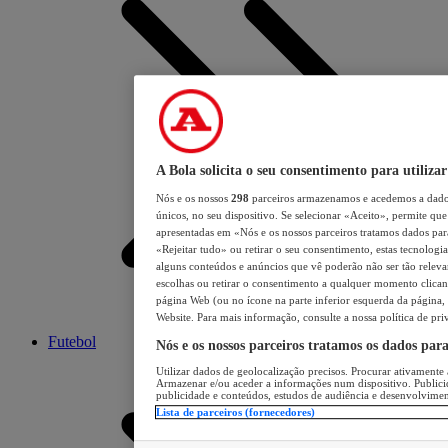
A Bola solicita o seu consentimento para utilizar
Nós e os nossos
298
parceiros armazenamos e acedemos a dados
únicos, no seu dispositivo. Se selecionar «Aceito», permite que 
apresentadas em «Nós e os nossos parceiros tratamos dados para 
«Rejeitar tudo» ou retirar o seu consentimento, estas tecnologia
alguns conteúdos e anúncios que vê poderão não ser tão relevant
escolhas ou retirar o consentimento a qualquer momento clicand
página Web (ou no ícone na parte inferior esquerda da página, s
Website. Para mais informação, consulte a nossa política de pri
Futebol
Nós e os nossos parceiros tratamos os dados par
Utilizar dados de geolocalização precisos. Procurar ativamente a
Armazenar e/ou aceder a informações num dispositivo. Publici
publicidade e conteúdos, estudos de audiência e desenvolvimen
Lista de parceiros (fornecedores)