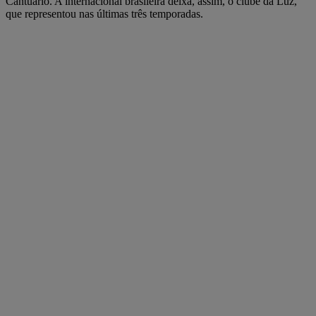
Cantuário. A internacional brasileira deixa, assim, o clube da Luz,
que representou nas últimas três temporadas.