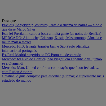
Destaques
Pavlidis, Schjelderup, os testes, Rafa e o dilema da baliza — tudo o
que disse Marco Silva
Esta lei Prestianni calou a boca a muita gente (as notas do Benfica)
MERCADO: Akliouche, Ederson, Kostic, Mastantuono, Almada e
muito mais a mexer
Mercado: FIFA levanta 'transfer ban' e São Paulo oficializa
internacional português
Ex-Real Madrid sugerido ao FC Porto e... descartado
Mercado: foi alvo do Benfica, não vingou em Espanha e vai juntar-
se a Otamendi
Mercado: Man. United confirma contratação que ficou fechada…
com Ruben Amorim
Creatina: o guia completo para escolher (e tomar) o suplemento mais
estudado do mundo