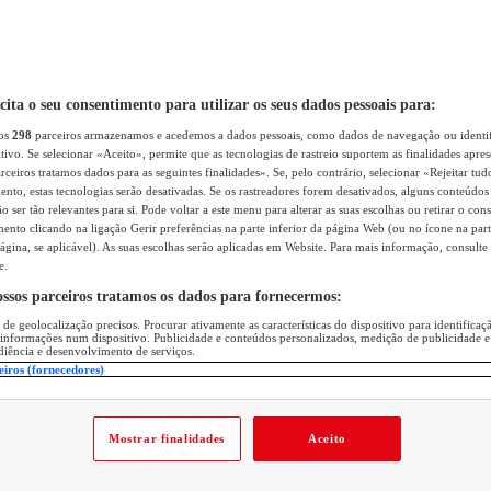
icita o seu consentimento para utilizar os seus dados pessoais para:
sos
298
parceiros armazenamos e acedemos a dados pessoais, como dados de navegação ou identif
itivo. Se selecionar «Aceito», permite que as tecnologias de rastreio suportem as finalidades apr
rceiros tratamos dados para as seguintes finalidades». Se, pelo contrário, selecionar «Rejeitar tud
ento, estas tecnologias serão desativadas. Se os rastreadores forem desativados, alguns conteúdo
 ser tão relevantes para si. Pode voltar a este menu para alterar as suas escolhas ou retirar o con
nto clicando na ligação Gerir preferências na parte inferior da página Web (ou no ícone na part
ágina, se aplicável). As suas escolhas serão aplicadas em Website. Para mais informação, consulte 
e.
ossos parceiros tratamos os dados para fornecermos:
 de geolocalização precisos. Procurar ativamente as características do dispositivo para identifica
 informações num dispositivo. Publicidade e conteúdos personalizados, medição de publicidade e
diência e desenvolvimento de serviços.
eiros (fornecedores)
Mostrar finalidades
Aceito