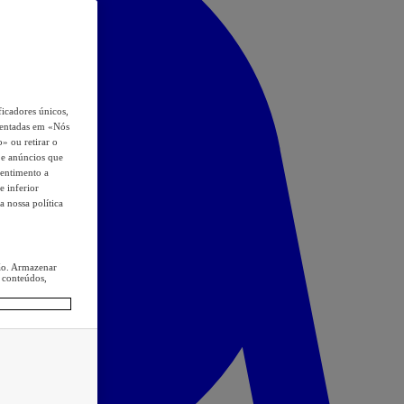
icadores únicos,
esentadas em «Nós
o» ou retirar o
s e anúncios que
sentimento a
e inferior
a nossa política
ção. Armazenar
 conteúdos,