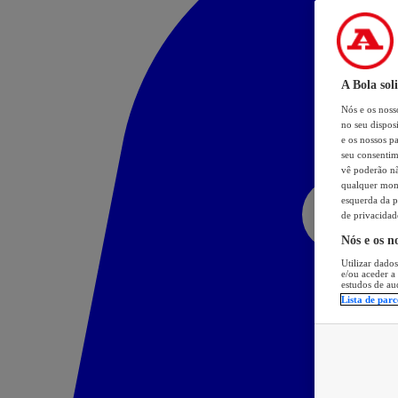
A Bola sol
Nós e os nos
no seu dispos
e os nossos pa
seu consentim
vê poderão não
qualquer mome
esquerda da p
de privacidad
Nós e os n
Utilizar dados
e/ou aceder a
estudos de au
Lista de parc