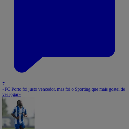
7
«FC Porto foi justo vencedor, mas foi o Sporting que mais gostei de
ver jogar»