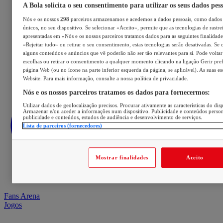
A Bola solicita o seu consentimento para utilizar os seus dados pes
Nós e os nossos
298
parceiros armazenamos e acedemos a dados pessoais, como dados 
únicos, no seu dispositivo. Se selecionar «Aceito», permite que as tecnologias de rastre
apresentadas em «Nós e os nossos parceiros tratamos dados para as seguintes finalidades
«Rejeitar tudo» ou retirar o seu consentimento, estas tecnologias serão desativadas. Se 
alguns conteúdos e anúncios que vê poderão não ser tão relevantes para si. Pode voltar 
escolhas ou retirar o consentimento a qualquer momento clicando na ligação Gerir prefe
página Web (ou no ícone na parte inferior esquerda da página, se aplicável). As suas e
Website. Para mais informação, consulte a nossa política de privacidade.
Nós e os nossos parceiros tratamos os dados para fornecermos:
Utilizar dados de geolocalização precisos. Procurar ativamente as características do disp
Armazenar e/ou aceder a informações num dispositivo. Publicidade e conteúdos perso
publicidade e conteúdos, estudos de audiência e desenvolvimento de serviços.
Lista de parceiros (fornecedores)
Mostrar finalidades
Aceito
Fans Arena
Jogos