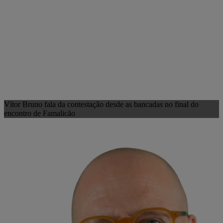
Vítor Bruno fala da contestação desde as bancadas no final do
encontro de Famalicão