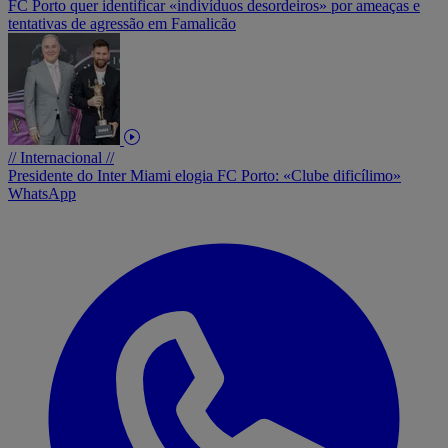
FC Porto quer identificar «indivíduos desordeiros» por ameaças e
tentativas de agressão em Famalicão
// Internacional //
Presidente do Inter Miami elogia FC Porto: «Clube dificílimo»
WhatsApp