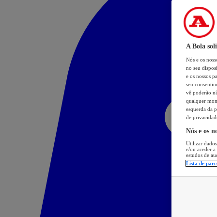
A Bola sol
Nós e os nos
no seu dispos
e os nossos pa
seu consentim
vê poderão não
qualquer mome
esquerda da p
de privacidad
Nós e os n
Utilizar dados
e/ou aceder a
estudos de au
Lista de parc