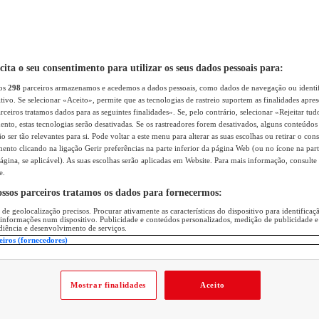
icita o seu consentimento para utilizar os seus dados pessoais para:
sos
298
parceiros armazenamos e acedemos a dados pessoais, como dados de navegação ou identif
itivo. Se selecionar «Aceito», permite que as tecnologias de rastreio suportem as finalidades apr
rceiros tratamos dados para as seguintes finalidades». Se, pelo contrário, selecionar «Rejeitar tud
ento, estas tecnologias serão desativadas. Se os rastreadores forem desativados, alguns conteúdo
 ser tão relevantes para si. Pode voltar a este menu para alterar as suas escolhas ou retirar o con
nto clicando na ligação Gerir preferências na parte inferior da página Web (ou no ícone na part
ágina, se aplicável). As suas escolhas serão aplicadas em Website. Para mais informação, consulte 
e.
ossos parceiros tratamos os dados para fornecermos:
 de geolocalização precisos. Procurar ativamente as características do dispositivo para identifica
 informações num dispositivo. Publicidade e conteúdos personalizados, medição de publicidade e
diência e desenvolvimento de serviços.
eiros (fornecedores)
Mostrar finalidades
Aceito