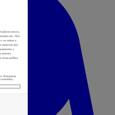
icadores únicos,
esentadas em «Nós
o» ou retirar o
s e anúncios que
sentimento a
e inferior
a nossa política
ção. Armazenar
 conteúdos,