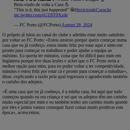
Bem-vindo de volta a Casa 💪
“This is it, this just happened” 🤩
#InvictosdeCoração
pic.twitter.com/eUZ8T0Xzde
— FC Porto (@FCPorto)
August 28, 2024
O próprio já falou ao canal do clube e admitiu estar muito satisfeito
por voltar ao FC Porto: «Estou ansioso porque quero começar numa
casa que eu já conheço, estou muito feliz por estar aqui e sinto-me
pronto para começar os trabalhos e poder ajudar a equipa ao
máximo. Eu queria ter minutos, coisa que foi difícil para mim em
Inglaterra porque tive duas lesões e achei que o FC Porto seria a
melhor opção para mim, para eu poder voltar a ter competitividade,
minutos e estou feliz por estar cá e pronto para começar a trabalhar»,
disse, explicando a razão pela qual regressou e agradecendo também
o carinho dos adeptos.
«É uma casa que eu já conheço, é a minha casa, foi aqui que tudo
começou quando eu era criança e sei que os adeptos têm um carinho
muito especial por mim e eu também tenho um carinho muito grande
por eles e juntos vamos conseguir fazer coisas muito positivas esta
época», acrescentou.