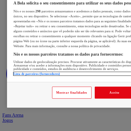
A Bola solicita o seu consentimento para utilizar os seus dados pes
Nós e os nossos
298
parceiros armazenamos e acedemos a dados pessoais, como dados 
únicos, no seu dispositivo. Se selecionar «Aceito», permite que as tecnologias de rastre
apresentadas em «Nós e os nossos parceiros tratamos dados para as seguintes finalidades
«Rejeitar tudo» ou retirar o seu consentimento, estas tecnologias serão desativadas. Se 
alguns conteúdos e anúncios que vê poderão não ser tão relevantes para si. Pode voltar 
escolhas ou retirar o consentimento a qualquer momento clicando na ligação Gerir prefe
página Web (ou no ícone na parte inferior esquerda da página, se aplicável). As suas e
Website. Para mais informação, consulte a nossa política de privacidade.
Nós e os nossos parceiros tratamos os dados para fornecermos:
Utilizar dados de geolocalização precisos. Procurar ativamente as características do disp
Armazenar e/ou aceder a informações num dispositivo. Publicidade e conteúdos perso
publicidade e conteúdos, estudos de audiência e desenvolvimento de serviços.
Lista de parceiros (fornecedores)
Mostrar finalidades
Aceito
Fans Arena
Jogos