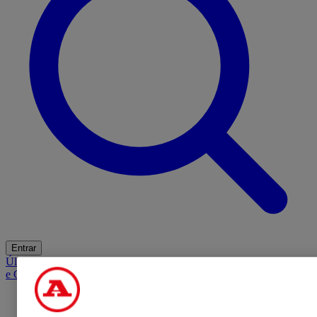
Entrar
Últimas
Mercado
Opinião
iGaming Hub
A BOLA SUGERE
Barba
e Cabelo