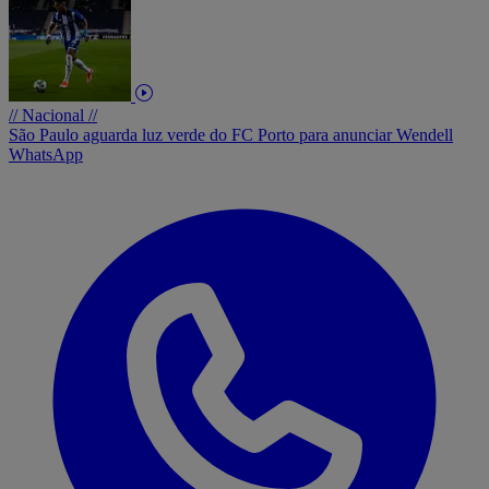
// Nacional //
São Paulo aguarda luz verde do FC Porto para anunciar Wendell
WhatsApp