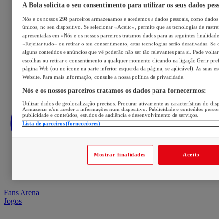
A Bola solicita o seu consentimento para utilizar os seus dados pes
Nós e os nossos
298
parceiros armazenamos e acedemos a dados pessoais, como dados 
únicos, no seu dispositivo. Se selecionar «Aceito», permite que as tecnologias de rastre
apresentadas em «Nós e os nossos parceiros tratamos dados para as seguintes finalidades
«Rejeitar tudo» ou retirar o seu consentimento, estas tecnologias serão desativadas. Se 
alguns conteúdos e anúncios que vê poderão não ser tão relevantes para si. Pode voltar 
escolhas ou retirar o consentimento a qualquer momento clicando na ligação Gerir prefe
página Web (ou no ícone na parte inferior esquerda da página, se aplicável). As suas e
Website. Para mais informação, consulte a nossa política de privacidade.
Nós e os nossos parceiros tratamos os dados para fornecermos:
Utilizar dados de geolocalização precisos. Procurar ativamente as características do disp
Armazenar e/ou aceder a informações num dispositivo. Publicidade e conteúdos perso
publicidade e conteúdos, estudos de audiência e desenvolvimento de serviços.
Lista de parceiros (fornecedores)
Mostrar finalidades
Aceito
Fans Arena
Jogos