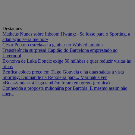
Destaques
Matheus Nunes sobre Inbeom Hwang: «Se fosse para o Sporting, a
adaptação seria melhor»
César Peixoto estreia-se a ganhar no Wolverhampton
Transferência surpresa! Capitão do Barcelona emprestado ao
Liverpool
Ex-noiva de Luka Doncic exige 50 milhões e quer reduzir visitas às
filhas
Benfica coloca preço em Tiago Gouveia e há duas saídas à vista
Sporting: Diomande na Reboleira para... Marinakis ver
«Boas-vindas» à Liga também foram em grego (crónica)
Conhecida a proposta milionária por Barcola. E mesmo assim não
chega