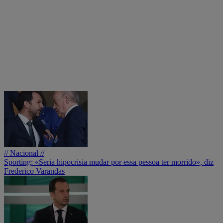
// Nacional //
Sporting: «Seria hipocrisia mudar por essa pessoa ter morrido», diz
Frederico Varandas