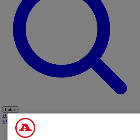
Entrar
Últimas
Mercado
Opinião
iGaming Hub
A BOLA SUGERE
Barba
e Cabelo