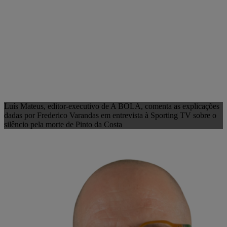
Luís Mateus, editor-executivo de A BOLA, comenta as explicações
dadas por Frederico Varandas em entrevista à Sporting TV sobre o
silêncio pela morte de Pinto da Costa