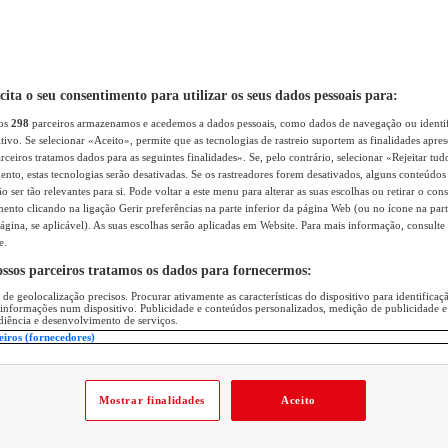
icita o seu consentimento para utilizar os seus dados pessoais para:
sos
298
parceiros armazenamos e acedemos a dados pessoais, como dados de navegação ou identif
itivo. Se selecionar «Aceito», permite que as tecnologias de rastreio suportem as finalidades apr
rceiros tratamos dados para as seguintes finalidades». Se, pelo contrário, selecionar «Rejeitar tud
ento, estas tecnologias serão desativadas. Se os rastreadores forem desativados, alguns conteúdo
 ser tão relevantes para si. Pode voltar a este menu para alterar as suas escolhas ou retirar o con
nto clicando na ligação Gerir preferências na parte inferior da página Web (ou no ícone na part
ágina, se aplicável). As suas escolhas serão aplicadas em Website. Para mais informação, consulte 
e.
ossos parceiros tratamos os dados para fornecermos:
 de geolocalização precisos. Procurar ativamente as características do dispositivo para identifica
 informações num dispositivo. Publicidade e conteúdos personalizados, medição de publicidade e
diência e desenvolvimento de serviços.
eiros (fornecedores)
Mostrar finalidades
Aceito