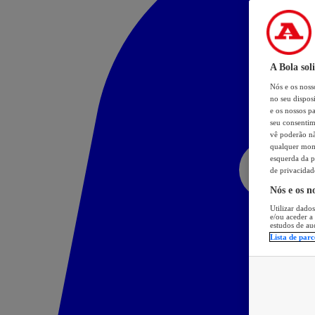
A Bola sol
Nós e os nos
no seu dispos
e os nossos pa
seu consentim
vê poderão não
qualquer mome
esquerda da p
de privacidad
Nós e os n
Utilizar dados
e/ou aceder a
estudos de au
Lista de parc