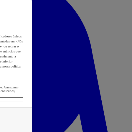
icadores únicos,
esentadas em «Nós
o» ou retirar o
s e anúncios que
sentimento a
e inferior
a nossa política
ção. Armazenar
 conteúdos,