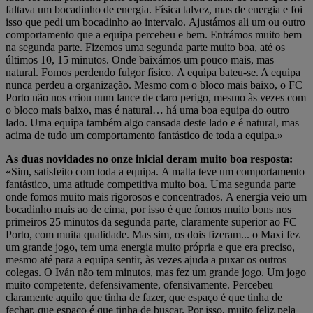
faltava um bocadinho de energia. Física talvez, mas de energia e foi
isso que pedi um bocadinho ao intervalo. Ajustámos ali um ou outro
comportamento que a equipa percebeu e bem. Entrámos muito bem
na segunda parte. Fizemos uma segunda parte muito boa, até os
últimos 10, 15 minutos. Onde baixámos um pouco mais, mas
natural. Fomos perdendo fulgor físico. A equipa bateu-se. A equipa
nunca perdeu a organização. Mesmo com o bloco mais baixo, o FC
Porto não nos criou num lance de claro perigo, mesmo às vezes com
o bloco mais baixo, mas é natural… há uma boa equipa do outro
lado. Uma equipa também algo cansada deste lado e é natural, mas
acima de tudo um comportamento fantástico de toda a equipa.»
As duas novidades no onze inicial deram muito boa resposta:
«Sim, satisfeito com toda a equipa. A malta teve um comportamento
fantástico, uma atitude competitiva muito boa. Uma segunda parte
onde fomos muito mais rigorosos e concentrados. A energia veio um
bocadinho mais ao de cima, por isso é que fomos muito bons nos
primeiros 25 minutos da segunda parte, claramente superior ao FC
Porto, com muita qualidade. Mas sim, os dois fizeram... o Maxi fez
um grande jogo, tem uma energia muito própria e que era preciso,
mesmo até para a equipa sentir, às vezes ajuda a puxar os outros
colegas. O Iván não tem minutos, mas fez um grande jogo. Um jogo
muito competente, defensivamente, ofensivamente. Percebeu
claramente aquilo que tinha de fazer, que espaço é que tinha de
fechar, que espaço é que tinha de buscar. Por isso, muito feliz pela