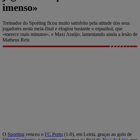
imenso»
Treinador do Sporting ficou muito satisfeito pela atitude dos seus
jogadores nesta meia-final e elogiou bastante o espanhol, que
«merece mais minutos», e Maxi Araújo, lamentando ainda a lesão de
Matheus Reis
O
Sporting
venceu o
FC Porto
(1-0), em Leiria, graças ao golo de
Viktor Gyokeres
, e garantiu a presença na final da
Taça da Liga
, que