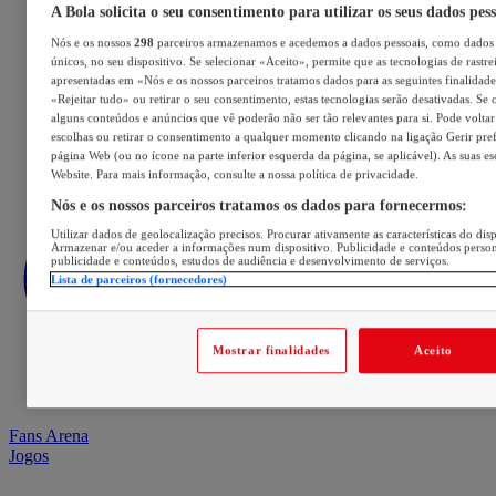
A Bola solicita o seu consentimento para utilizar os seus dados pes
Nós e os nossos
298
parceiros armazenamos e acedemos a dados pessoais, como dados 
únicos, no seu dispositivo. Se selecionar «Aceito», permite que as tecnologias de rastre
apresentadas em «Nós e os nossos parceiros tratamos dados para as seguintes finalidades
«Rejeitar tudo» ou retirar o seu consentimento, estas tecnologias serão desativadas. Se 
alguns conteúdos e anúncios que vê poderão não ser tão relevantes para si. Pode voltar 
escolhas ou retirar o consentimento a qualquer momento clicando na ligação Gerir prefe
página Web (ou no ícone na parte inferior esquerda da página, se aplicável). As suas e
Website. Para mais informação, consulte a nossa política de privacidade.
Nós e os nossos parceiros tratamos os dados para fornecermos:
Utilizar dados de geolocalização precisos. Procurar ativamente as características do disp
Armazenar e/ou aceder a informações num dispositivo. Publicidade e conteúdos perso
publicidade e conteúdos, estudos de audiência e desenvolvimento de serviços.
Lista de parceiros (fornecedores)
Mostrar finalidades
Aceito
Fans Arena
Jogos