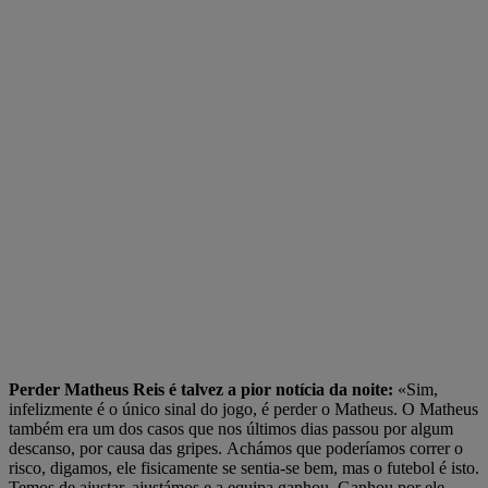
Perder Matheus Reis é talvez a pior notícia da noite:
«Sim,
infelizmente é o único sinal do jogo, é perder o Matheus. O Matheus
também era um dos casos que nos últimos dias passou por algum
descanso, por causa das gripes. Achámos que poderíamos correr o
risco, digamos, ele fisicamente se sentia-se bem, mas o futebol é isto.
Temos de ajustar, ajustámos e a equipa ganhou. Ganhou por ele