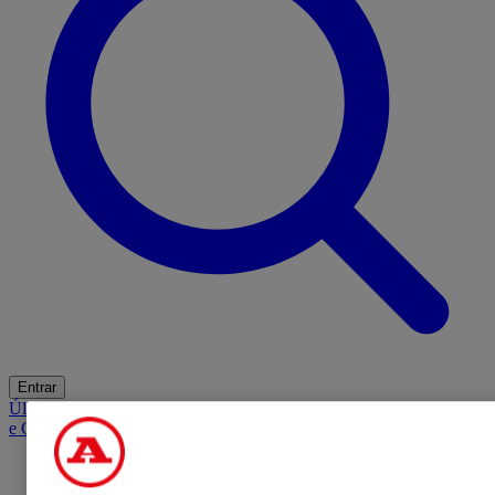
Entrar
Últimas
Mercado
Opinião
iGaming Hub
A BOLA SUGERE
Barba
e Cabelo