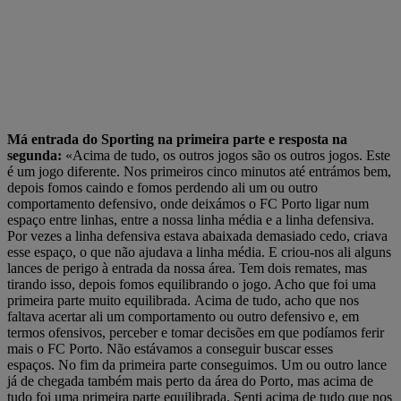
Má entrada do Sporting na primeira parte e resposta na
segunda:
«Acima de tudo, os outros jogos são os outros jogos. Este
é um jogo diferente. Nos primeiros cinco minutos até entrámos bem,
depois fomos caindo e fomos perdendo ali um ou outro
comportamento defensivo, onde deixámos o FC Porto ligar num
espaço entre linhas, entre a nossa linha média e a linha defensiva.
Por vezes a linha defensiva estava abaixada demasiado cedo, criava
esse espaço, o que não ajudava a linha média. E criou-nos ali alguns
lances de perigo à entrada da nossa área. Tem dois remates, mas
tirando isso, depois fomos equilibrando o jogo. Acho que foi uma
primeira parte muito equilibrada. Acima de tudo, acho que nos
faltava acertar ali um comportamento ou outro defensivo e, em
termos ofensivos, perceber e tomar decisões em que podíamos ferir
mais o FC Porto. Não estávamos a conseguir buscar esses
espaços. No fim da primeira parte conseguimos. Um ou outro lance
já de chegada também mais perto da área do Porto, mas acima de
tudo foi uma primeira parte equilibrada. Senti acima de tudo que nos