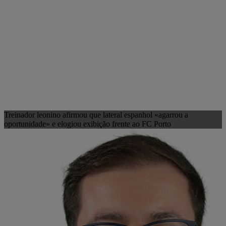
Treinador leonino afirmou que lateral espanhol «agarrou a
oportunidade» e elogiou exibição frente ao FC Porto