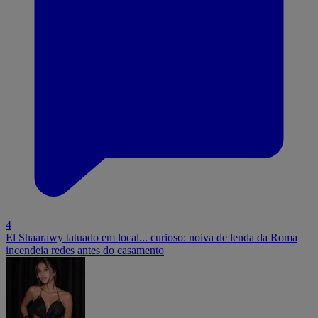
4
El Shaarawy tatuado em local... curioso: noiva de lenda da Roma
incendeia redes antes do casamento