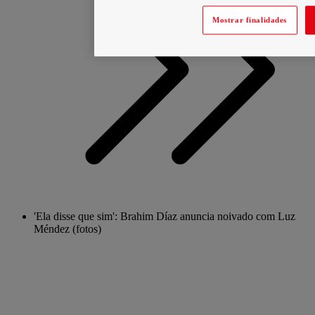
Mostrar finalidades
'Ela disse que sim': Brahim Díaz anuncia noivado com Luz
Méndez (fotos)