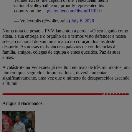
Willner Rivas, the captain of the Venezuelan men's
national volleyball team, proudly represented his
country on the…
pic.twitter.com/9lwuuRH0L0
— Volleytrails (@volleytrails)
July 6, 2026
Numa nota de pesar, a FVV lamentou a perda: «O seu legado como
atleta, a sua entrega e o orgulho de o termos visto defender a nossa
seleção nacional deixam uma marca no coração dos fãs deste
desporto. As nossas mais sinceras palavras de condolências à
família, amigos, colegas de equipa e entes queridos. Paz às suas
almas.»
A catástrofe na Venezuela já resultou em mais de três mil mortos, um
número que, segundo a imprensa local, deverá aumentar
significativamente, uma vez que o número de desaparecidos ascende
a 40 mil.
Artigos Relacionados: