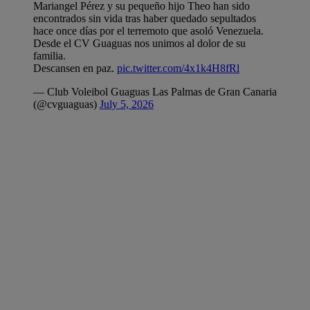
Mariangel Pérez y su pequeño hijo Theo han sido
encontrados sin vida tras haber quedado sepultados
hace once días por el terremoto que asoló Venezuela.
Desde el CV Guaguas nos unimos al dolor de su
familia.
Descansen en paz.
pic.twitter.com/4x1k4H8fRl
— Club Voleibol Guaguas Las Palmas de Gran Canaria
(@cvguaguas)
July 5, 2026