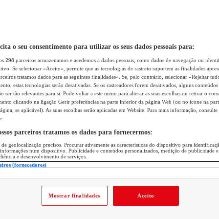
icita o seu consentimento para utilizar os seus dados pessoais para:
sos
298
parceiros armazenamos e acedemos a dados pessoais, como dados de navegação ou identif
itivo. Se selecionar «Aceito», permite que as tecnologias de rastreio suportem as finalidades apr
rceiros tratamos dados para as seguintes finalidades». Se, pelo contrário, selecionar «Rejeitar tud
ento, estas tecnologias serão desativadas. Se os rastreadores forem desativados, alguns conteúdo
 ser tão relevantes para si. Pode voltar a este menu para alterar as suas escolhas ou retirar o con
nto clicando na ligação Gerir preferências na parte inferior da página Web (ou no ícone na part
ágina, se aplicável). As suas escolhas serão aplicadas em Website. Para mais informação, consulte 
e.
ossos parceiros tratamos os dados para fornecermos:
 de geolocalização precisos. Procurar ativamente as características do dispositivo para identifica
 informações num dispositivo. Publicidade e conteúdos personalizados, medição de publicidade e
diência e desenvolvimento de serviços.
eiros (fornecedores)
Mostrar finalidades
Aceito