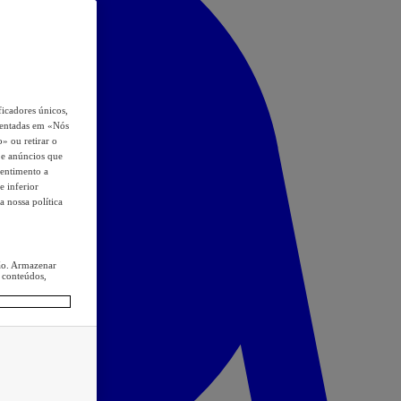
icadores únicos,
esentadas em «Nós
o» ou retirar o
s e anúncios que
sentimento a
e inferior
a nossa política
ção. Armazenar
 conteúdos,