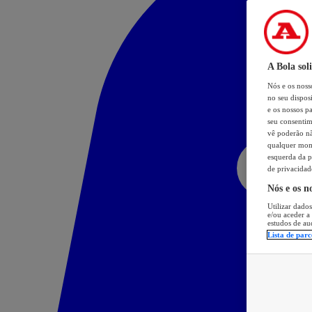
A Bola sol
Nós e os nos
no seu dispos
e os nossos pa
seu consentim
vê poderão não
qualquer mome
esquerda da p
de privacidad
Nós e os n
Utilizar dados
e/ou aceder a
estudos de au
Lista de parc