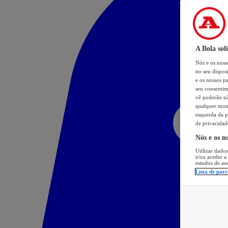
A Bola sol
Nós e os nos
no seu dispos
e os nossos pa
seu consentim
vê poderão não
qualquer mome
esquerda da p
de privacidad
Nós e os n
Utilizar dados
e/ou aceder a
estudos de au
Lista de parc