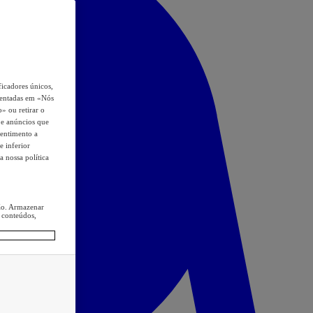
icadores únicos,
esentadas em «Nós
o» ou retirar o
s e anúncios que
sentimento a
e inferior
a nossa política
ção. Armazenar
 conteúdos,