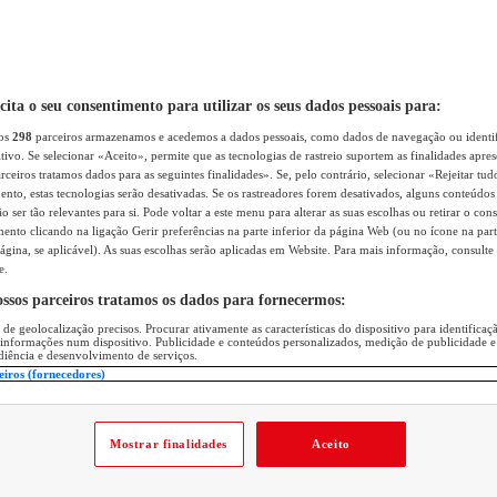
icita o seu consentimento para utilizar os seus dados pessoais para:
sos
298
parceiros armazenamos e acedemos a dados pessoais, como dados de navegação ou identif
itivo. Se selecionar «Aceito», permite que as tecnologias de rastreio suportem as finalidades apr
rceiros tratamos dados para as seguintes finalidades». Se, pelo contrário, selecionar «Rejeitar tud
ento, estas tecnologias serão desativadas. Se os rastreadores forem desativados, alguns conteúdo
 ser tão relevantes para si. Pode voltar a este menu para alterar as suas escolhas ou retirar o con
nto clicando na ligação Gerir preferências na parte inferior da página Web (ou no ícone na part
ágina, se aplicável). As suas escolhas serão aplicadas em Website. Para mais informação, consulte 
e.
ossos parceiros tratamos os dados para fornecermos:
 de geolocalização precisos. Procurar ativamente as características do dispositivo para identifica
 informações num dispositivo. Publicidade e conteúdos personalizados, medição de publicidade e
diência e desenvolvimento de serviços.
eiros (fornecedores)
Mostrar finalidades
Aceito