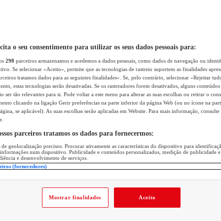
icita o seu consentimento para utilizar os seus dados pessoais para:
sos
298
parceiros armazenamos e acedemos a dados pessoais, como dados de navegação ou identif
itivo. Se selecionar «Aceito», permite que as tecnologias de rastreio suportem as finalidades apr
rceiros tratamos dados para as seguintes finalidades». Se, pelo contrário, selecionar «Rejeitar tud
ento, estas tecnologias serão desativadas. Se os rastreadores forem desativados, alguns conteúdo
 ser tão relevantes para si. Pode voltar a este menu para alterar as suas escolhas ou retirar o con
nto clicando na ligação Gerir preferências na parte inferior da página Web (ou no ícone na part
ágina, se aplicável). As suas escolhas serão aplicadas em Website. Para mais informação, consulte 
e.
ossos parceiros tratamos os dados para fornecermos:
 de geolocalização precisos. Procurar ativamente as características do dispositivo para identifica
 informações num dispositivo. Publicidade e conteúdos personalizados, medição de publicidade e
diência e desenvolvimento de serviços.
eiros (fornecedores)
Mostrar finalidades
Aceito