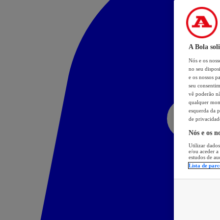
A Bola sol
Nós e os nos
no seu dispos
e os nossos pa
seu consentim
vê poderão não
qualquer mome
esquerda da p
de privacidad
Nós e os n
Utilizar dados
e/ou aceder a
estudos de au
Lista de parc