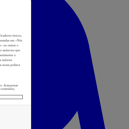
icadores únicos,
esentadas em «Nós
o» ou retirar o
s e anúncios que
sentimento a
e inferior
a nossa política
ção. Armazenar
 conteúdos,