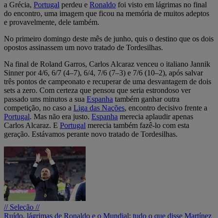
a Grécia,
Portugal
perdeu e
Ronaldo
foi visto em lágrimas no final
do encontro, uma imagem que ficou na memória de muitos adeptos
e provavelmente, dele também.
No primeiro domingo deste mês de junho, quis o destino que os dois
opostos assinassem um novo tratado de Tordesilhas.
Na final de Roland Garros, Carlos Alcaraz venceu o italiano Jannik
Sinner por 4/6, 6/7 (4–7), 6/4, 7/6 (7–3) e 7/6 (10–2), após salvar
três pontos de campeonato e recuperar de uma desvantagem de dois
sets a zero. Com certeza que pensou que seria estrondoso ver
passado uns minutos a sua
Espanha
também ganhar outra
competição, no caso a
Liga das Nações
, encontro decisivo frente a
Portugal
. Mas não era justo.
Espanha
merecia aplaudir apenas
Carlos Alcaraz. E
Portugal
merecia também fazê-lo com esta
geração. Estávamos perante novo tratado de Tordesilhas.
// Seleção //
Ruído, lágrimas de Ronaldo e o Mundial: tudo o que disse Martínez