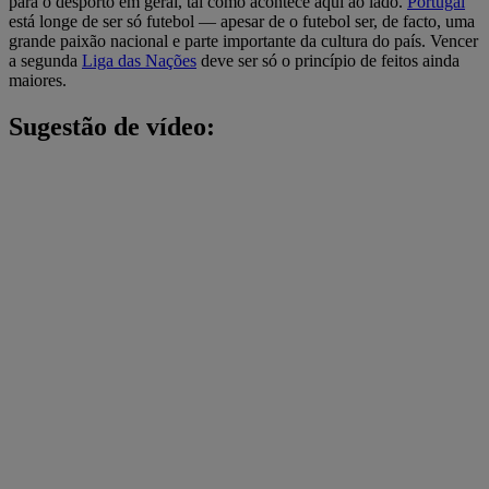
para o desporto em geral, tal como acontece aqui ao lado.
Portugal
está longe de ser só futebol — apesar de o futebol ser, de facto, uma
grande paixão nacional e parte importante da cultura do país. Vencer
a segunda
Liga das Nações
deve ser só o princípio de feitos ainda
maiores.
Sugestão de vídeo: