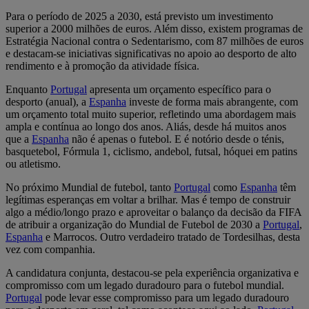
Para o período de 2025 a 2030, está previsto um investimento
superior a 2000 milhões de euros. Além disso, existem programas de
Estratégia Nacional contra o Sedentarismo, com 87 milhões de euros
e destacam-se iniciativas significativas no apoio ao desporto de alto
rendimento e à promoção da atividade física.
Enquanto
Portugal
apresenta um orçamento específico para o
desporto (anual), a
Espanha
investe de forma mais abrangente, com
um orçamento total muito superior, refletindo uma abordagem mais
ampla e contínua ao longo dos anos. Aliás, desde há muitos anos
que a
Espanha
não é apenas o futebol. E é notório desde o ténis,
basquetebol, Fórmula 1, ciclismo, andebol, futsal, hóquei em patins
ou atletismo.
No próximo Mundial de futebol, tanto
Portugal
como
Espanha
têm
legítimas esperanças em voltar a brilhar. Mas é tempo de construir
algo a médio/longo prazo e aproveitar o balanço da decisão da FIFA
de atribuir a organização do Mundial de Futebol de 2030 a
Portugal
,
Espanha
e Marrocos. Outro verdadeiro tratado de Tordesilhas, desta
vez com companhia.
A candidatura conjunta, destacou-se pela experiência organizativa e
compromisso com um legado duradouro para o futebol mundial.
Portugal
pode levar esse compromisso para um legado duradouro