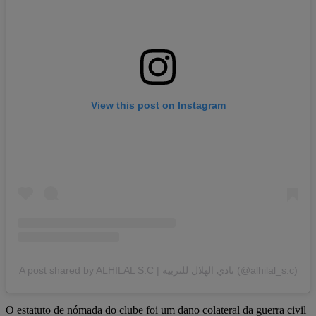
View this post on Instagram
A post shared by ALHILAL S.C | نادي الهلال للتربية (@alhilal_s.c)
O estatuto de nómada do clube foi um dano colateral da guerra civil