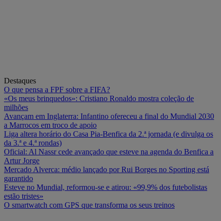
Destaques
O que pensa a FPF sobre a FIFA?
«Os meus brinquedos»: Cristiano Ronaldo mostra coleção de
milhões
Avançam em Inglaterra: Infantino ofereceu a final do Mundial 2030
a Marrocos em troco de apoio
Liga altera horário do Casa Pia-Benfica da 2.ª jornada (e divulga os
da 3.ª e 4.ª rondas)
Oficial: Al Nassr cede avançado que esteve na agenda do Benfica a
Artur Jorge
Mercado Alverca: médio lançado por Rui Borges no Sporting está
garantido
Esteve no Mundial, reformou-se e atirou: «99,9% dos futebolistas
estão tristes»
O smartwatch com GPS que transforma os seus treinos