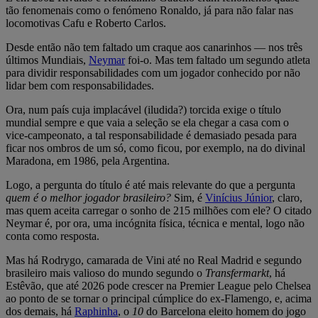
tão fenomenais como o fenómeno Ronaldo, já para não falar nas
locomotivas Cafu e Roberto Carlos.
Desde então não tem faltado um craque aos canarinhos — nos três
últimos Mundiais,
Neymar
foi-o. Mas tem faltado um segundo atleta
para dividir responsabilidades com um jogador conhecido por não
lidar bem com responsabilidades.
Ora, num país cuja implacável (iludida?) torcida exige o título
mundial sempre e que vaia a seleção se ela chegar a casa com o
vice-campeonato, a tal responsabilidade é demasiado pesada para
ficar nos ombros de um só, como ficou, por exemplo, na do divinal
Maradona, em 1986, pela Argentina.
Logo, a pergunta do título é até mais relevante do que a pergunta
quem é o melhor jogador brasileiro?
Sim, é
Vinícius Júnior
, claro,
mas quem aceita carregar o sonho de 215 milhões com ele? O citado
Neymar é, por ora, uma incógnita física, técnica e mental, logo não
conta como resposta.
Mas há Rodrygo, camarada de Vini até no Real Madrid e segundo
brasileiro mais valioso do mundo segundo o
Transfermarkt
, há
Estêvão, que até 2026 pode crescer na Premier League pelo Chelsea
ao ponto de se tornar o principal cúmplice do ex-Flamengo, e, acima
dos demais, há
Raphinha
, o
10
do Barcelona eleito homem do jogo