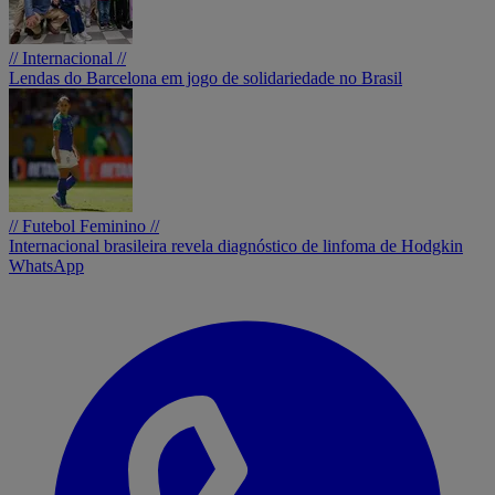
// Internacional //
Lendas do Barcelona em jogo de solidariedade no Brasil
// Futebol Feminino //
Internacional brasileira revela diagnóstico de linfoma de Hodgkin
WhatsApp