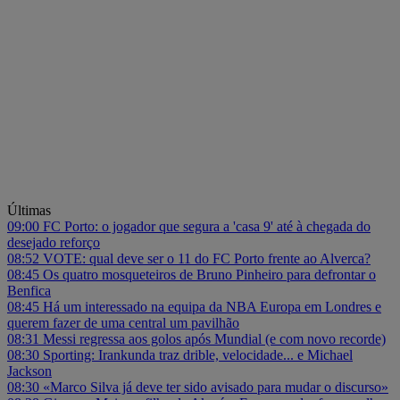
Últimas
09:00
FC Porto: o jogador que segura a 'casa 9' até à chegada do
desejado reforço
08:52
VOTE: qual deve ser o 11 do FC Porto frente ao Alverca?
08:45
Os quatro mosqueteiros de Bruno Pinheiro para defrontar o
Benfica
08:45
Há um interessado na equipa da NBA Europa em Londres e
querem fazer de uma central um pavilhão
08:31
Messi regressa aos golos após Mundial (e com novo recorde)
08:30
Sporting: Irankunda traz drible, velocidade... e Michael
Jackson
08:30
«Marco Silva já deve ter sido avisado para mudar o discurso»