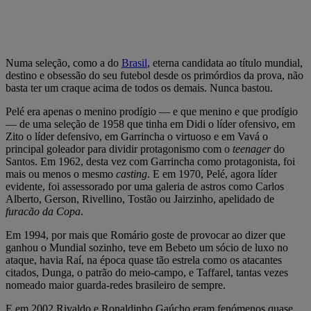
Numa seleção, como a do
Brasil
, eterna candidata ao título mundial,
destino e obsessão do seu futebol desde os primórdios da prova, não
basta ter um craque acima de todos os demais. Nunca bastou.
Pelé era apenas o menino prodígio — e que menino e que prodígio
— de uma seleção de 1958 que tinha em Didi o líder ofensivo, em
Zito o líder defensivo, em Garrincha o virtuoso e em Vavá o
principal goleador para dividir protagonismo com o
teenager
do
Santos. Em 1962, desta vez com Garrincha como protagonista, foi
mais ou menos o mesmo
casting
. E em 1970, Pelé, agora líder
evidente, foi assessorado por uma galeria de astros como Carlos
Alberto, Gerson, Rivellino, Tostão ou Jairzinho, apelidado de
furacão da Copa
.
Em 1994, por mais que Romário goste de provocar ao dizer que
ganhou o Mundial sozinho, teve em Bebeto um sócio de luxo no
ataque, havia Raí, na época quase tão estrela como os atacantes
citados, Dunga, o patrão do meio-campo, e Taffarel, tantas vezes
nomeado maior guarda-redes brasileiro de sempre.
E em 2002 Rivaldo e Ronaldinho Gaúcho eram fenómenos quase