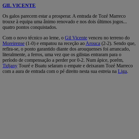
GIL VICENTE
Os galos parecem estar a prosperar. A entrada de Tozé Marreco
trouxe à equipa uma ânimo renovado e nos dois últimos jogos...
quatro pontos conquistados.
Com o novo técnico ao leme, o
Gil Vicente
venceu no terreno do
Moreirense
(1-0) e empatou na receção ao
Arouca
(2-2). Sendo que,
refira-se, o ponto garantido diante dos arouquenses foi arrancado,
literalmente, a ferros, uma vez que os gilistas entraram para o
período de compensação a perder por 0-2. Num ápice, porém,
Tidjany
Touré e Buatu selaram o empate e deixaram Tozé Marreco
com a aura de entrada com o pé direito nesta sua estreia na
Liga
.