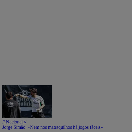
// Nacional //
Jorge Simão: «Nem nos matraquilhos há jogos fáceis»