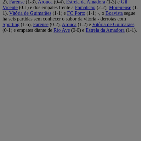
2),
Farense
(1-3),
Arouca
(0-4),
Estrela da Amadora
(1-3) e
Gil
Vicente
(0-1) e dos empates frente a
Famalicão
(2-2),
Moreirense
(1-
1),
Vitória de Guimarães
(1-1) e
FC Porto
(1-1) -, o
Boavista
segue
há seis partidas sem conhecer o sabor da vitória - derrotas com
Sporting
(1-6),
Farense
(0-2),
Arouca
(1-2) e
Vitória de Guimarães
(0-1) e empates diante de
Rio Ave
(0-0) e
Estrela da Amadora
(1-1).