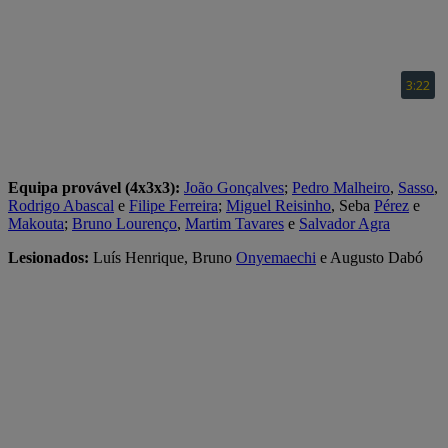
Equipa provável (4x3x3):
João Gonçalves
;
Pedro Malheiro
,
Sasso
,
Rodrigo Abascal
e
Filipe Ferreira
;
Miguel Reisinho
, Seba
Pérez
e
Makouta
;
Bruno Lourenço
,
Martim Tavares
e
Salvador Agra
Lesionados:
Luís Henrique, Bruno
Onyemaechi
e Augusto Dabó