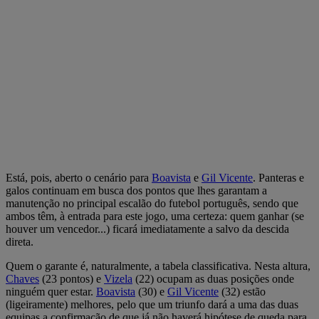
Está, pois, aberto o cenário para
Boavista
e
Gil Vicente
. Panteras e
galos continuam em busca dos pontos que lhes garantam a
manutenção no principal escalão do futebol português, sendo que
ambos têm, à entrada para este jogo, uma certeza: quem ganhar (se
houver um vencedor...) ficará imediatamente a salvo da descida
direta.
Quem o garante é, naturalmente, a tabela classificativa. Nesta altura,
Chaves
(23 pontos) e
Vizela
(22) ocupam as duas posições onde
ninguém quer estar.
Boavista
(30) e
Gil Vicente
(32) estão
(ligeiramente) melhores, pelo que um triunfo dará a uma das duas
equipas a confirmação de que já não haverá hipótese de queda para