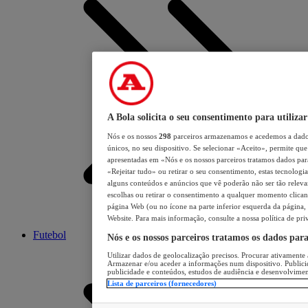
A Bola solicita o seu consentimento para utilizar
Nós e os nossos
298
parceiros armazenamos e acedemos a dados
únicos, no seu dispositivo. Se selecionar «Aceito», permite que 
apresentadas em «Nós e os nossos parceiros tratamos dados para 
«Rejeitar tudo» ou retirar o seu consentimento, estas tecnologia
alguns conteúdos e anúncios que vê poderão não ser tão relevant
escolhas ou retirar o consentimento a qualquer momento clicand
página Web (ou no ícone na parte inferior esquerda da página, s
Website. Para mais informação, consulte a nossa política de pri
Futebol
Nós e os nossos parceiros tratamos os dados par
Utilizar dados de geolocalização precisos. Procurar ativamente a
Armazenar e/ou aceder a informações num dispositivo. Publici
publicidade e conteúdos, estudos de audiência e desenvolvimen
Lista de parceiros (fornecedores)