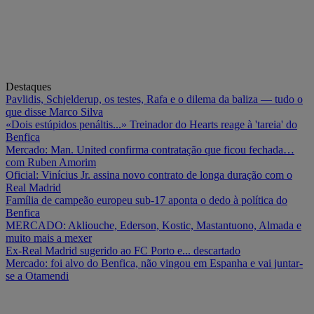
Destaques
Pavlidis, Schjelderup, os testes, Rafa e o dilema da baliza — tudo o
que disse Marco Silva
«Dois estúpidos penáltis...» Treinador do Hearts reage à 'tareia' do
Benfica
Mercado: Man. United confirma contratação que ficou fechada…
com Ruben Amorim
Oficial: Vinícius Jr. assina novo contrato de longa duração com o
Real Madrid
Família de campeão europeu sub-17 aponta o dedo à política do
Benfica
MERCADO: Akliouche, Ederson, Kostic, Mastantuono, Almada e
muito mais a mexer
Ex-Real Madrid sugerido ao FC Porto e... descartado
Mercado: foi alvo do Benfica, não vingou em Espanha e vai juntar-
se a Otamendi