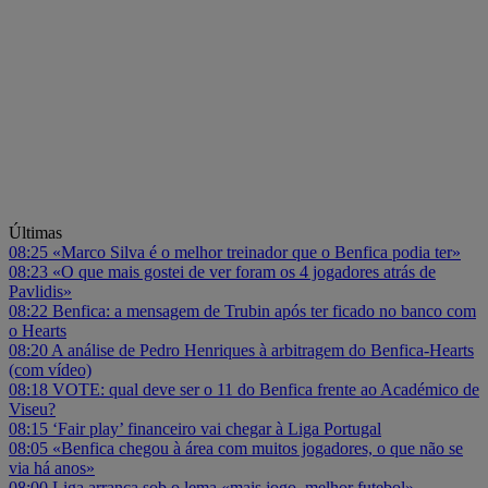
Últimas
08:25
«Marco Silva é o melhor treinador que o Benfica podia ter»
08:23
«O que mais gostei de ver foram os 4 jogadores atrás de
Pavlidis»
08:22
Benfica: a mensagem de Trubin após ter ficado no banco com
o Hearts
08:20
A análise de Pedro Henriques à arbitragem do Benfica-Hearts
(com vídeo)
08:18
VOTE: qual deve ser o 11 do Benfica frente ao Académico de
Viseu?
08:15
‘Fair play’ financeiro vai chegar à Liga Portugal
08:05
«Benfica chegou à área com muitos jogadores, o que não se
via há anos»
08:00
Liga arranca sob o lema «mais jogo, melhor futebol»