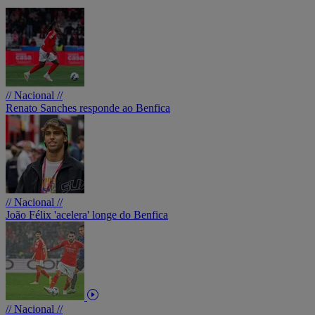
// Nacional //
Renato Sanches responde ao Benfica
// Nacional //
João Félix 'acelera' longe do Benfica
// Nacional //