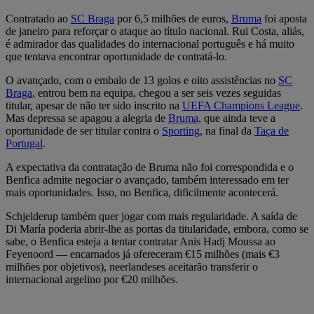
Contratado ao
SC Braga
por 6,5 milhões de euros,
Bruma
foi aposta
de janeiro para reforçar o ataque ao título nacional. Rui Costa, aliás,
é admirador das qualidades do internacional português e há muito
que tentava encontrar oportunidade de contratá-lo.
O avançado, com o embalo de 13 golos e oito assistências no
SC
Braga
, entrou bem na equipa, chegou a ser seis vezes seguidas
titular, apesar de não ter sido inscrito na
UEFA Champions League
.
Mas depressa se apagou a alegria de
Bruma
, que ainda teve a
oportunidade de ser titular contra o
Sporting
, na final da
Taça de
Portugal
.
A expectativa da contratação de Bruma não foi correspondida e o
Benfica admite negociar o avançado, também interessado em ter
mais oportunidades. Isso, no Benfica, dificilmente acontecerá.
Schjelderup também quer jogar com mais regularidade. A saída de
Di María poderia abrir-lhe as portas da titularidade, embora, como se
sabe, o Benfica esteja a tentar contratar Anis Hadj Moussa ao
Feyenoord — encarnados já ofereceram €15 milhões (mais €3
milhões por objetivos), neerlandeses aceitarão transferir o
internacional argelino por €20 milhões.