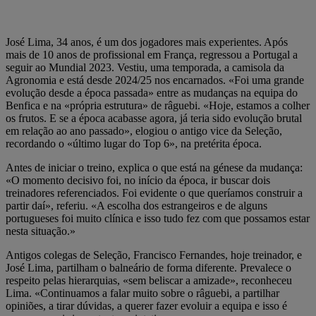
José Lima, 34 anos, é um dos jogadores mais experientes. Após
mais de 10 anos de profissional em França, regressou a Portugal a
seguir ao Mundial 2023. Vestiu, uma temporada, a camisola da
Agronomia e está desde 2024/25 nos encarnados. «Foi uma grande
evolução desde a época passada» entre as mudanças na equipa do
Benfica e na «própria estrutura» de râguebi. «Hoje, estamos a colher
os frutos. E se a época acabasse agora, já teria sido evolução brutal
em relação ao ano passado», elogiou o antigo vice da Seleção,
recordando o «último lugar do Top 6», na pretérita época.
Antes de iniciar o treino, explica o que está na génese da mudança:
«O momento decisivo foi, no início da época, ir buscar dois
treinadores referenciados. Foi evidente o que queríamos construir a
partir daí», referiu. «A escolha dos estrangeiros e de alguns
portugueses foi muito clínica e isso tudo fez com que possamos estar
nesta situação.»
Antigos colegas de Seleção, Francisco Fernandes, hoje treinador, e
José Lima, partilham o balneário de forma diferente. Prevalece o
respeito pelas hierarquias, «sem beliscar a amizade», reconheceu
Lima. «Continuamos a falar muito sobre o râguebi, a partilhar
opiniões, a tirar dúvidas, a querer fazer evoluir a equipa e isso é