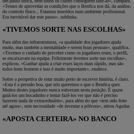
um passo difícil, nem todos os clubes conseguem fazê-lo», compara.
«Temos de aproveitar as condições que o Benfica nos dá, da análise,
do controlo físico... Estamos inseridos num ambiente profissional.
Era inevitável dar este passo», sublinha.
«TIVEMOS SORTE NAS ESCOLHAS»
Para além das infraestruturas, «a qualidade dos jogadores ajuda
muito, mas também a mentalidade e serem boas pessoas», qualifica.
«Tivemos o cuidado de perceber como os jogadores eram, o perfil,
se encaixavam na equipa. Felizmente tivemos sorte nas escolhas»,
explicou. «Ganhar ajuda a criar esses laços mais rápido, mas são
todos bons homens e isso é muito importante», enaltece.
Sobre a perspetiva de estar muito perto de escrever história, é claro.
«Esta é a pressão boa, que nós queremos e que o Benfica quer.
Muitos destes jogadores nunca estiveram nesta posição. É quase
guiá-los um bocadinho e tentar fazê-los ver que não é preciso
fazerem nada de extraordinário», para além do que «tem sido feito
até agora», sem necessidade «de inventar a pólvora», atirou Aguilar.
«APOSTA CERTEIRA» NO BANCO