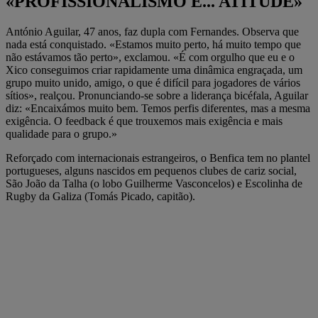
«PROFISSIONALISMO É... ATITUDE»
António Aguilar, 47 anos, faz dupla com Fernandes. Observa que
nada está conquistado. «Estamos muito perto, há muito tempo que
não estávamos tão perto», exclamou. «É com orgulho que eu e o
Xico conseguimos criar rapidamente uma dinâmica engraçada, um
grupo muito unido, amigo, o que é difícil para jogadores de vários
sítios», realçou. Pronunciando-se sobre a liderança bicéfala, Aguilar
diz: «Encaixámos muito bem. Temos perfis diferentes, mas a mesma
exigência. O feedback é que trouxemos mais exigência e mais
qualidade para o grupo.»
Reforçado com internacionais estrangeiros, o Benfica tem no plantel
portugueses, alguns nascidos em pequenos clubes de cariz social,
São João da Talha (o lobo Guilherme Vasconcelos) e Escolinha de
Rugby da Galiza (Tomás Picado, capitão).