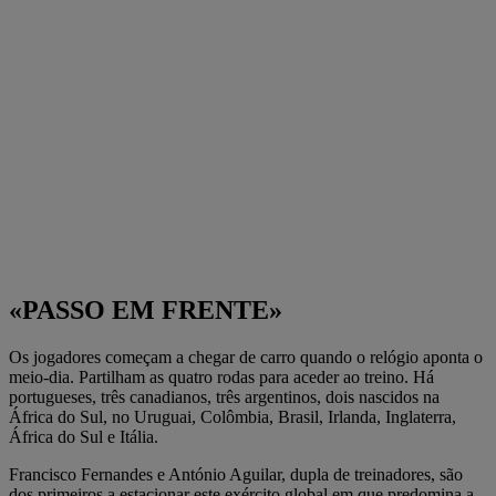
«PASSO EM FRENTE»
Os jogadores começam a chegar de carro quando o relógio aponta o
meio-dia. Partilham as quatro rodas para aceder ao treino. Há
portugueses, três canadianos, três argentinos, dois nascidos na
África do Sul, no Uruguai, Colômbia, Brasil, Irlanda, Inglaterra,
África do Sul e Itália.
Francisco Fernandes e António Aguilar, dupla de treinadores, são
dos primeiros a estacionar este exército global em que predomina a