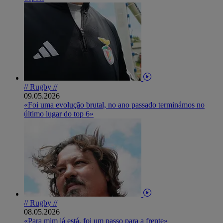
// Rugby //
09.05.2026
«Foi uma evolução brutal, no ano passado terminámos no
último lugar do top 6»
// Rugby //
08.05.2026
«Para mim já está, foi um passo para a frente»