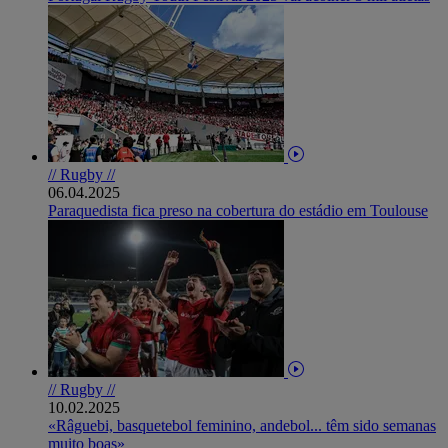
// Rugby //
06.04.2025
Paraquedista fica preso na cobertura do estádio em Toulouse
// Rugby //
10.02.2025
«Râguebi, basquetebol feminino, andebol... têm sido semanas
muito boas»