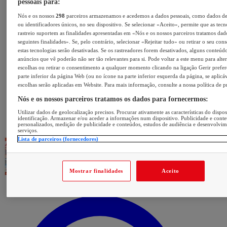
pessoais para:
Nós e os nossos
298
parceiros armazenamos e acedemos a dados pessoais, como dados d
ou identificadores únicos, no seu dispositivo. Se selecionar «Aceito», permite que as tecn
rastreio suportem as finalidades apresentadas em «Nós e os nossos parceiros tratamos dad
seguintes finalidades». Se, pelo contrário, selecionar «Rejeitar tudo» ou retirar o seu con
estas tecnologias serão desativadas. Se os rastreadores forem desativados, alguns conteúd
anúncios que vê poderão não ser tão relevantes para si. Pode voltar a este menu para alter
escolhas ou retirar o consentimento a qualquer momento clicando na ligação Gerir prefer
parte inferior da página Web (ou no ícone na parte inferior esquerda da página, se aplicáv
escolhas serão aplicadas em Website. Para mais informação, consulte a nossa política de p
Nós e os nossos parceiros tratamos os dados para fornecermos:
Utilizar dados de geolocalização precisos. Procurar ativamente as características do dispos
identificação. Armazenar e/ou aceder a informações num dispositivo. Publicidade e cont
personalizados, medição de publicidade e conteúdos, estudos de audiência e desenvolvi
serviços.
Lista de parceiros (fornecedores)
Mostrar finalidades
Aceito