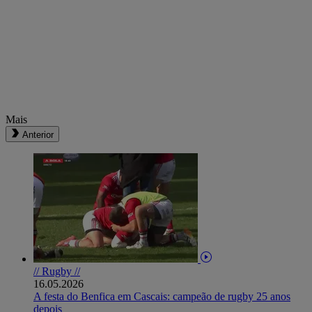
Mais
Anterior
// Rugby //
16.05.2026
A festa do Benfica em Cascais: campeão de rugby 25 anos
depois