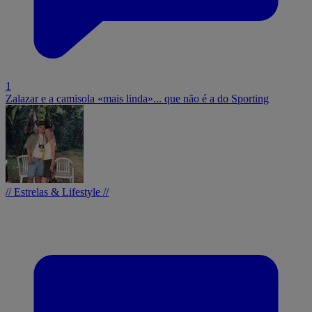
1
Zalazar e a camisola «mais linda»... que não é a do Sporting
// Estrelas & Lifestyle //