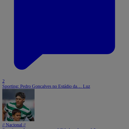
2
Sporting: Pedro Gonçalves no Estádio da… Luz
// Nacional //