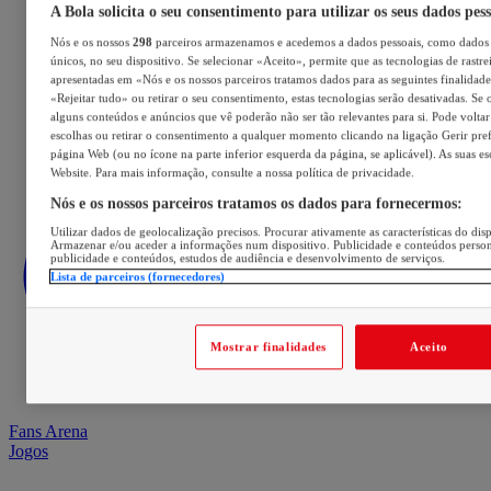
A Bola solicita o seu consentimento para utilizar os seus dados pes
Nós e os nossos
298
parceiros armazenamos e acedemos a dados pessoais, como dados 
únicos, no seu dispositivo. Se selecionar «Aceito», permite que as tecnologias de rastre
apresentadas em «Nós e os nossos parceiros tratamos dados para as seguintes finalidades
«Rejeitar tudo» ou retirar o seu consentimento, estas tecnologias serão desativadas. Se 
alguns conteúdos e anúncios que vê poderão não ser tão relevantes para si. Pode voltar 
escolhas ou retirar o consentimento a qualquer momento clicando na ligação Gerir prefe
página Web (ou no ícone na parte inferior esquerda da página, se aplicável). As suas e
Website. Para mais informação, consulte a nossa política de privacidade.
Nós e os nossos parceiros tratamos os dados para fornecermos:
Utilizar dados de geolocalização precisos. Procurar ativamente as características do disp
Armazenar e/ou aceder a informações num dispositivo. Publicidade e conteúdos perso
publicidade e conteúdos, estudos de audiência e desenvolvimento de serviços.
Lista de parceiros (fornecedores)
Mostrar finalidades
Aceito
Fans Arena
Jogos