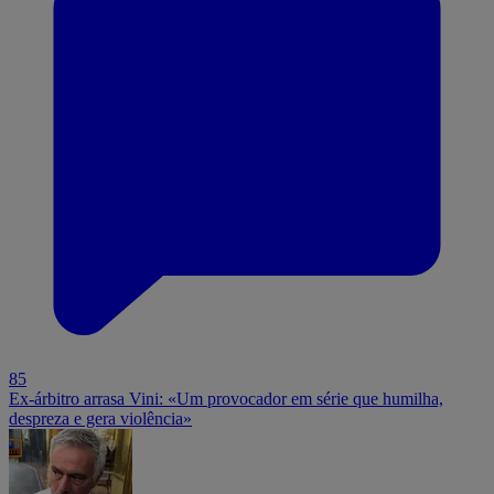
85
Ex-árbitro arrasa Vini: «Um provocador em série que humilha,
despreza e gera violência»