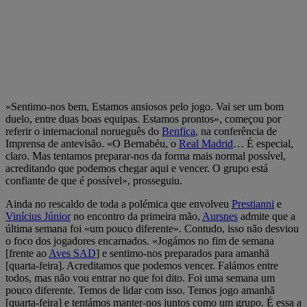
«Sentimo-nos bem, Estamos ansiosos pelo jogo. Vai ser um bom
duelo, entre duas boas equipas. Estamos prontos», começou por
referir o internacional norueguês do
Benfica
, na conferência de
Imprensa de antevisão. «O Bernabéu, o
Real Madrid
… É especial,
claro. Mas tentamos preparar-nos da forma mais normal possível,
acreditando que podemos chegar aqui e vencer. O grupo está
confiante de que é possível», prosseguiu.
Ainda no rescaldo de toda a polémica que envolveu
Prestianni
e
Vinícius Júnior
no encontro da primeira mão,
Aursnes
admite que a
última semana foi «um pouco diferente». Contudo, isso não desviou
o foco dos jogadores encarnados. «Jogámos no fim de semana
[frente ao
Aves SAD
] e sentimo-nos preparados para amanhã
[quarta-feira]. Acreditamos que podemos vencer. Falámos entre
todos, mas não vou entrar no que foi dito. Foi uma semana um
pouco diferente. Temos de lidar com isso. Temos jogo amanhã
[quarta-feira] e tentámos manter-nos juntos como um grupo. É essa a