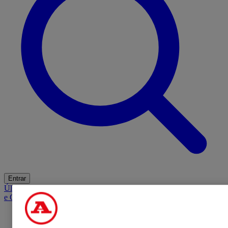
Entrar
Últimas
Mercado
Opinião
iGaming Hub
A BOLA SUGERE
Barba
e Cabelo