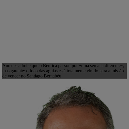
Aursnes admite que o Benfica passou por «uma semana diferente»,
mas garante: o foco das águias está totalmente virado para a missão
de vencer no Santiago Bernabéu