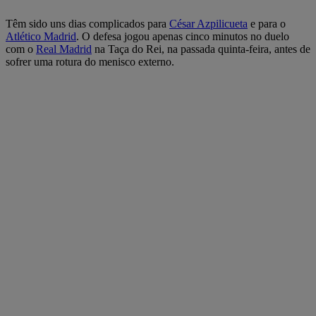
Têm sido uns dias complicados para
César Azpilicueta
e para o
Atlético Madrid
. O defesa jogou apenas cinco minutos no duelo
com o
Real Madrid
na Taça do Rei, na passada quinta-feira, antes de
sofrer uma rotura do menisco externo.