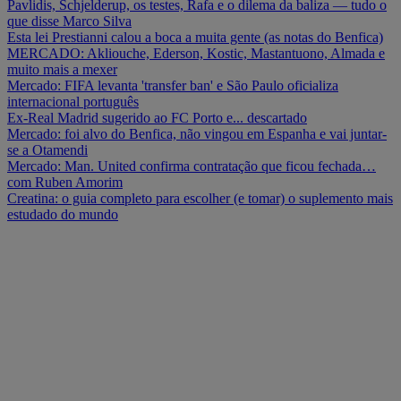
Pavlidis, Schjelderup, os testes, Rafa e o dilema da baliza — tudo o
que disse Marco Silva
Esta lei Prestianni calou a boca a muita gente (as notas do Benfica)
MERCADO: Akliouche, Ederson, Kostic, Mastantuono, Almada e
muito mais a mexer
Mercado: FIFA levanta 'transfer ban' e São Paulo oficializa
internacional português
Ex-Real Madrid sugerido ao FC Porto e... descartado
Mercado: foi alvo do Benfica, não vingou em Espanha e vai juntar-
se a Otamendi
Mercado: Man. United confirma contratação que ficou fechada…
com Ruben Amorim
Creatina: o guia completo para escolher (e tomar) o suplemento mais
estudado do mundo