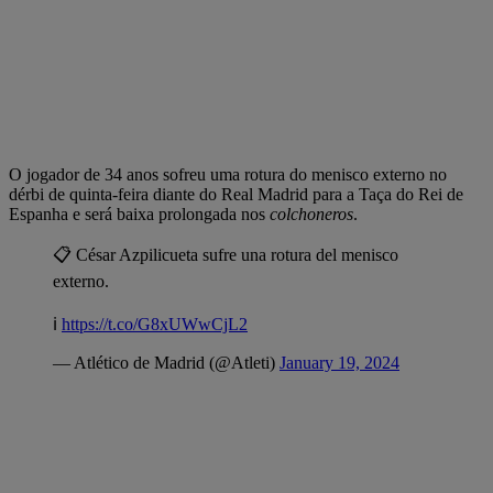
O jogador de 34 anos sofreu uma rotura do menisco externo no
dérbi de quinta-feira diante do Real Madrid para a Taça do Rei de
Espanha e será baixa prolongada nos
colchoneros
.
📋 César Azpilicueta sufre una rotura del menisco
externo.
ℹ️
https://t.co/G8xUWwCjL2
— Atlético de Madrid (@Atleti)
January 19, 2024