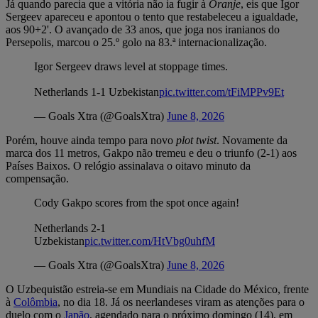
Já quando parecia que a vitória não ia fugir à
Oranje
, eis que Igor
Sergeev apareceu e apontou o tento que restabeleceu a igualdade,
aos 90+2'. O avançado de 33 anos, que joga nos iranianos do
Persepolis, marcou o 25.º golo na 83.ª internacionalização.
Igor Sergeev draws level at stoppage times.
Netherlands 1-1 Uzbekistan
pic.twitter.com/tFiMPPv9Et
— Goals Xtra (@GoalsXtra)
June 8, 2026
Porém, houve ainda tempo para novo
plot twist
. Novamente da
marca dos 11 metros, Gakpo não tremeu e deu o triunfo (2-1) aos
Países Baixos. O relógio assinalava o oitavo minuto da
compensação.
Cody Gakpo scores from the spot once again!
Netherlands 2-1
Uzbekistan
pic.twitter.com/HtVbg0uhfM
— Goals Xtra (@GoalsXtra)
June 8, 2026
O Uzbequistão estreia-se em Mundiais na Cidade do México, frente
à
Colômbia
, no dia 18. Já os neerlandeses viram as atenções para o
duelo com o
Japão
, agendado para o próximo domingo (14), em