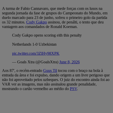
A turma de Fabio Cannavaro, que mede forças com os lusos na
segunda jornada da fase de grupos do Campeonato do Mundo, em
duelo marcado para 23 de junho, sofreu o primeiro golo da partida
os 32 minutos.
Cody Gakpo
assinou, de penálti, o tento que deu
vantagem aos comandados de Ronald Koeman.
Cody Gakpo opens scoring eith this penalty
Netherlands 1-0 Uzbekistan
pic.twitter.com/3ZlHy98XPK
— Goals Xtra (@GoalsXtra)
June 8, 2026
Aos 87', o recém-entrado
Guus Til
tocou com o braço na bola à
entrada da área e foi expulso, dando origem a um livre perigoso que
não foi aproveitado pelos uzbeques. O juiz do encontro ainda foi ao
VAR ver as imagens, mas não assinalou grande penalidade,
mostrando o cartão vermelho ao médio do
PSV
.