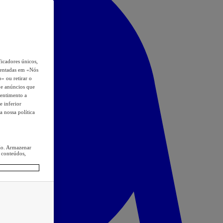
icadores únicos,
esentadas em «Nós
o» ou retirar o
s e anúncios que
sentimento a
e inferior
a nossa política
ção. Armazenar
 conteúdos,