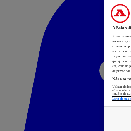
A Bola sol
Nós e os nos
no seu dispos
e os nossos pa
seu consentim
vê poderão não
qualquer mome
esquerda da p
de privacidad
Nós e os n
Utilizar dados
e/ou aceder a
estudos de au
Lista de parc