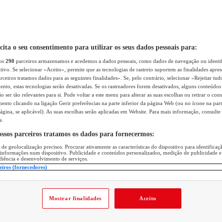
icita o seu consentimento para utilizar os seus dados pessoais para:
sos
298
parceiros armazenamos e acedemos a dados pessoais, como dados de navegação ou identif
itivo. Se selecionar «Aceito», permite que as tecnologias de rastreio suportem as finalidades apr
rceiros tratamos dados para as seguintes finalidades». Se, pelo contrário, selecionar «Rejeitar tud
ento, estas tecnologias serão desativadas. Se os rastreadores forem desativados, alguns conteúdo
 ser tão relevantes para si. Pode voltar a este menu para alterar as suas escolhas ou retirar o con
nto clicando na ligação Gerir preferências na parte inferior da página Web (ou no ícone na part
ágina, se aplicável). As suas escolhas serão aplicadas em Website. Para mais informação, consulte 
e.
ossos parceiros tratamos os dados para fornecermos:
 de geolocalização precisos. Procurar ativamente as características do dispositivo para identifica
 informações num dispositivo. Publicidade e conteúdos personalizados, medição de publicidade e
diência e desenvolvimento de serviços.
eiros (fornecedores)
Mostrar finalidades
Aceito