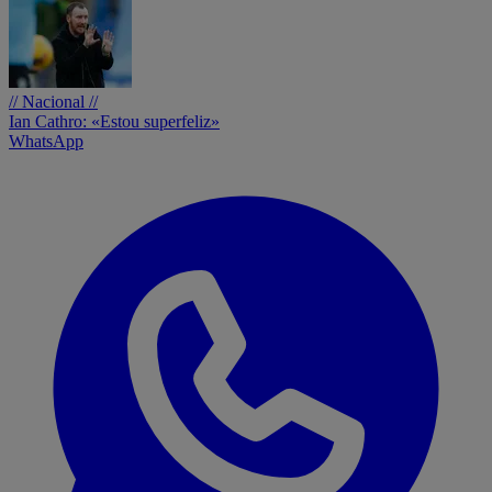
// Nacional //
Ian Cathro: «Estou superfeliz»
WhatsApp