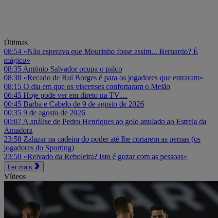
Últimas
08:54
«Não esperava que Mourinho fosse assim... Bernardo? É
mágico»
08:35
António Salvador ocupa o palco
08:30
«Recado de Rui Borges é para os jogadores que entraram»
08:15
O dia em que os viseenses confortaram o Melão
06:45
Hoje pode ver em direto na TV…
00:45
Barba e Cabelo de 9 de agosto de 2026
00:35
9 de agosto de 2026
00:07
A análise de Pedro Henriques ao golo anulado ao Estrela da
Amadora
23:58
Zalazar na cadeira do poder até lhe cortarem as pernas (os
jogadores do Sporting)
23:50
«Relvado da Reboleira? Isto é gozar com as pessoas»
Ler mais
Vídeos