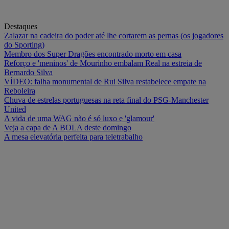
Destaques
Zalazar na cadeira do poder até lhe cortarem as pernas (os jogadores
do Sporting)
Membro dos Super Dragões encontrado morto em casa
Reforço e 'meninos' de Mourinho embalam Real na estreia de
Bernardo Silva
VÍDEO: falha monumental de Rui Silva restabelece empate na
Reboleira
Chuva de estrelas portuguesas na reta final do PSG-Manchester
United
A vida de uma WAG não é só luxo e 'glamour'
Veja a capa de A BOLA deste domingo
A mesa elevatória perfeita para teletrabalho