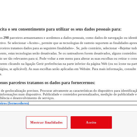
icita o seu consentimento para utilizar os seus dados pessoais para:
sos
298
parceiros armazenamos e acedemos a dados pessoais, como dados de navegação ou identif
itivo. Se selecionar «Aceito», permite que as tecnologias de rastreio suportem as finalidades apr
rceiros tratamos dados para as seguintes finalidades». Se, pelo contrário, selecionar «Rejeitar tud
ento, estas tecnologias serão desativadas. Se os rastreadores forem desativados, alguns conteúdo
 ser tão relevantes para si. Pode voltar a este menu para alterar as suas escolhas ou retirar o con
nto clicando na ligação Gerir preferências na parte inferior da página Web (ou no ícone na part
ágina, se aplicável). As suas escolhas serão aplicadas em Website. Para mais informação, consulte 
e.
ossos parceiros tratamos os dados para fornecermos:
 de geolocalização precisos. Procurar ativamente as características do dispositivo para identifica
 informações num dispositivo. Publicidade e conteúdos personalizados, medição de publicidade e
diência e desenvolvimento de serviços.
eiros (fornecedores)
Mostrar finalidades
Aceito