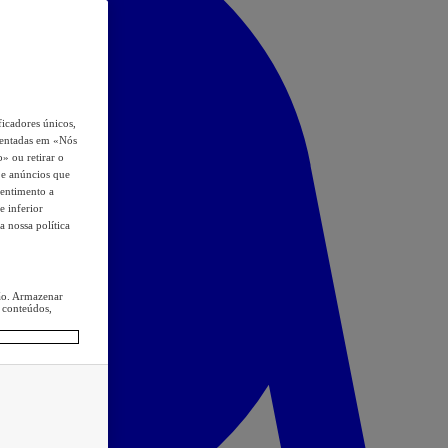
icadores únicos,
esentadas em «Nós
o» ou retirar o
s e anúncios que
sentimento a
e inferior
a nossa política
ção. Armazenar
 conteúdos,