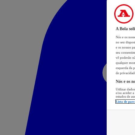
A Bola sol
Nós e os nos
no seu dispos
e os nossos pa
seu consentim
vê poderão não
qualquer mome
esquerda da p
de privacidad
Nós e os n
Utilizar dados
e/ou aceder a
estudos de au
Lista de parc