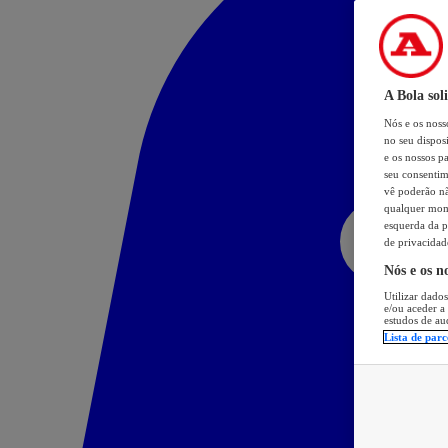
A Bola sol
Nós e os nos
no seu dispos
e os nossos pa
seu consentim
vê poderão não
qualquer mome
esquerda da p
de privacidad
Nós e os n
Utilizar dados
e/ou aceder a
estudos de au
Lista de parc