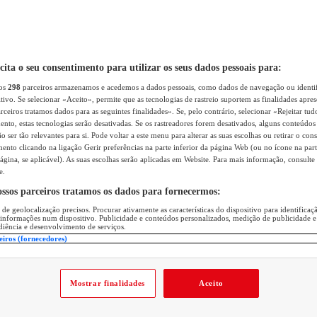
icita o seu consentimento para utilizar os seus dados pessoais para:
sos
298
parceiros armazenamos e acedemos a dados pessoais, como dados de navegação ou identif
itivo. Se selecionar «Aceito», permite que as tecnologias de rastreio suportem as finalidades apr
rceiros tratamos dados para as seguintes finalidades». Se, pelo contrário, selecionar «Rejeitar tud
ento, estas tecnologias serão desativadas. Se os rastreadores forem desativados, alguns conteúdo
 ser tão relevantes para si. Pode voltar a este menu para alterar as suas escolhas ou retirar o con
nto clicando na ligação Gerir preferências na parte inferior da página Web (ou no ícone na part
ágina, se aplicável). As suas escolhas serão aplicadas em Website. Para mais informação, consulte 
e.
ossos parceiros tratamos os dados para fornecermos:
 de geolocalização precisos. Procurar ativamente as características do dispositivo para identifica
 informações num dispositivo. Publicidade e conteúdos personalizados, medição de publicidade e
diência e desenvolvimento de serviços.
eiros (fornecedores)
Mostrar finalidades
Aceito