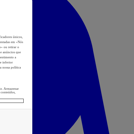
icadores únicos,
esentadas em «Nós
o» ou retirar o
s e anúncios que
sentimento a
e inferior
a nossa política
ção. Armazenar
 conteúdos,