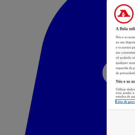
A Bola sol
Nós e os nos
no seu dispos
e os nossos pa
seu consentim
vê poderão não
qualquer mome
esquerda da p
de privacidad
Nós e os n
Utilizar dados
e/ou aceder a
estudos de au
Lista de parc