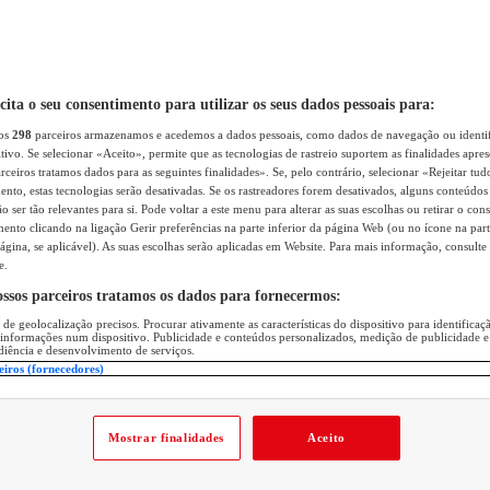
icita o seu consentimento para utilizar os seus dados pessoais para:
sos
298
parceiros armazenamos e acedemos a dados pessoais, como dados de navegação ou identif
itivo. Se selecionar «Aceito», permite que as tecnologias de rastreio suportem as finalidades apr
rceiros tratamos dados para as seguintes finalidades». Se, pelo contrário, selecionar «Rejeitar tud
ento, estas tecnologias serão desativadas. Se os rastreadores forem desativados, alguns conteúdo
 ser tão relevantes para si. Pode voltar a este menu para alterar as suas escolhas ou retirar o con
nto clicando na ligação Gerir preferências na parte inferior da página Web (ou no ícone na part
ágina, se aplicável). As suas escolhas serão aplicadas em Website. Para mais informação, consulte 
e.
ossos parceiros tratamos os dados para fornecermos:
 de geolocalização precisos. Procurar ativamente as características do dispositivo para identifica
 informações num dispositivo. Publicidade e conteúdos personalizados, medição de publicidade e
diência e desenvolvimento de serviços.
eiros (fornecedores)
Mostrar finalidades
Aceito