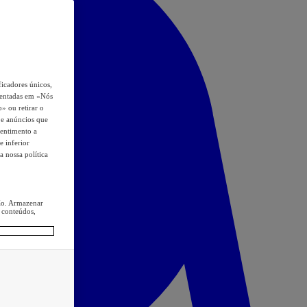
icadores únicos,
esentadas em «Nós
o» ou retirar o
s e anúncios que
sentimento a
e inferior
a nossa política
ção. Armazenar
 conteúdos,