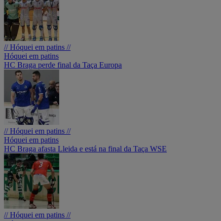
// Hóquei em patins //
Hóquei em patins
HC Braga perde final da Taça Europa
// Hóquei em patins //
Hóquei em patins
HC Braga afasta Lleida e está na final da Taça WSE
// Hóquei em patins //