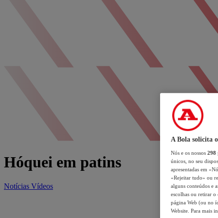
A Bola solicita 
Nós e os nossos
298
Hóquei em patins
únicos, no seu dispos
apresentadas em «Nós 
«Rejeitar tudo» ou re
Notícias
Vídeos
alguns conteúdos e an
escolhas ou retirar 
página Web (ou no íc
Website. Para mais in