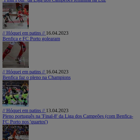
// Hóquei em patins //
16.04.2023
Benfica e FC Porto golearam
// Hóquei em patins //
16.04.2023
Benfica faz o pleno na Champions
// Hóquei em patins //
13.04.2023
Pleno português na 'Final-8' da Liga dos Campeões (com Benfica-
FC Porto nos 'quartos')