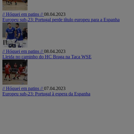
// Hóquei em patins //
08.04.2023
Europeu sub-23: Portugal perde título europeu para a Espanha
// Hóquei em patins //
08.04.2023
Lleida no caminho do HC Braga na Taça WSE
// Hóquei em patins //
07.04.2023
Europeu sub-23: Portugal à espera da Espanha