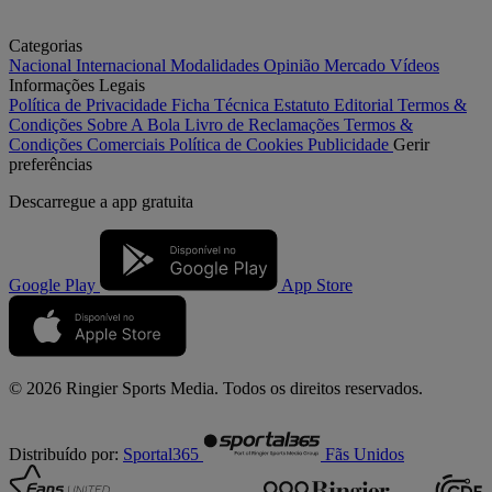
Categorias
Nacional
Internacional
Modalidades
Opinião
Mercado
Vídeos
Informações Legais
Política de Privacidade
Ficha Técnica
Estatuto Editorial
Termos &
Condições
Sobre A Bola
Livro de Reclamações
Termos &
Condições Comerciais
Política de Cookies
Publicidade
Gerir
preferências
Descarregue a
app gratuita
Google Play
App Store
© 2026 Ringier Sports Media. Todos os direitos reservados.
Distribuído por:
Sportal365
Fãs Unidos