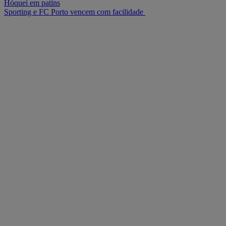
Hóquei em patins
Sporting e FC Porto vencem com facilidade