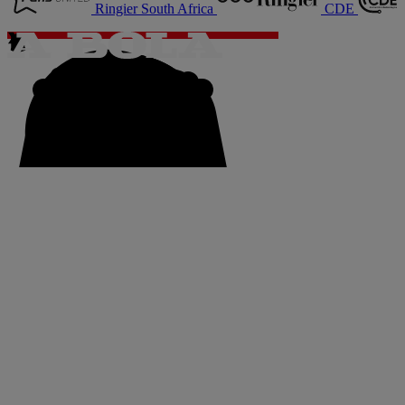
Ringier South Africa
CDE