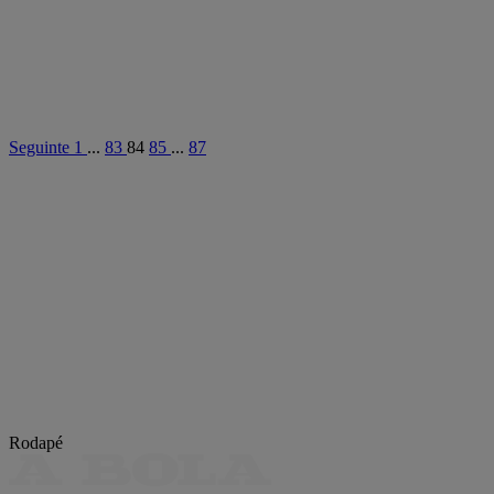
Seguinte
1
...
83
84
85
...
87
Rodapé