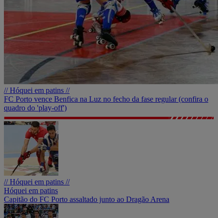
// Hóquei em patins //
FC Porto vence Benfica na Luz no fecho da fase regular (confira o
quadro do 'play-off')
// Hóquei em patins //
Hóquei em patins
Capitão do FC Porto assaltado junto ao Dragão Arena