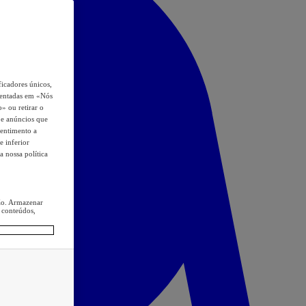
icadores únicos,
esentadas em «Nós
o» ou retirar o
s e anúncios que
sentimento a
e inferior
a nossa política
ção. Armazenar
 conteúdos,