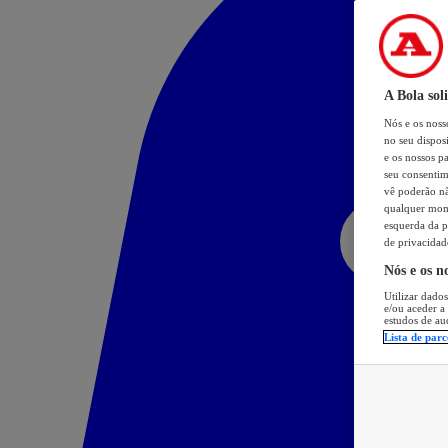
A Bola sol
Nós e os nos
no seu dispos
e os nossos pa
seu consentim
vê poderão não
qualquer mome
esquerda da p
de privacidad
Nós e os n
Utilizar dados
e/ou aceder a
estudos de au
Lista de parc