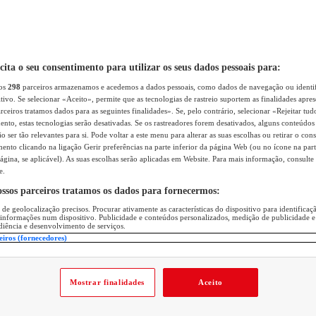
icita o seu consentimento para utilizar os seus dados pessoais para:
sos
298
parceiros armazenamos e acedemos a dados pessoais, como dados de navegação ou identif
itivo. Se selecionar «Aceito», permite que as tecnologias de rastreio suportem as finalidades apr
rceiros tratamos dados para as seguintes finalidades». Se, pelo contrário, selecionar «Rejeitar tud
ento, estas tecnologias serão desativadas. Se os rastreadores forem desativados, alguns conteúdo
 ser tão relevantes para si. Pode voltar a este menu para alterar as suas escolhas ou retirar o con
nto clicando na ligação Gerir preferências na parte inferior da página Web (ou no ícone na part
ágina, se aplicável). As suas escolhas serão aplicadas em Website. Para mais informação, consulte 
e.
ossos parceiros tratamos os dados para fornecermos:
 de geolocalização precisos. Procurar ativamente as características do dispositivo para identifica
 informações num dispositivo. Publicidade e conteúdos personalizados, medição de publicidade e
diência e desenvolvimento de serviços.
eiros (fornecedores)
Mostrar finalidades
Aceito