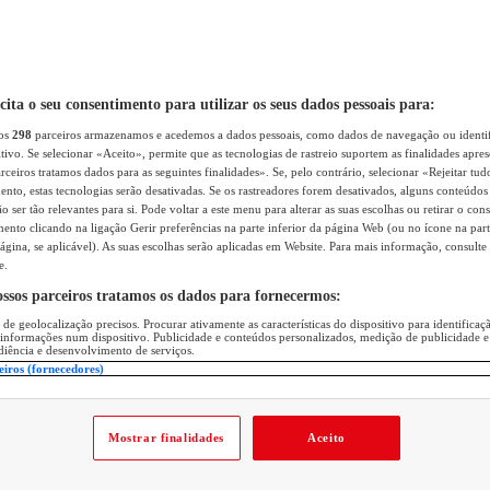
icita o seu consentimento para utilizar os seus dados pessoais para:
sos
298
parceiros armazenamos e acedemos a dados pessoais, como dados de navegação ou identif
itivo. Se selecionar «Aceito», permite que as tecnologias de rastreio suportem as finalidades apr
rceiros tratamos dados para as seguintes finalidades». Se, pelo contrário, selecionar «Rejeitar tud
ento, estas tecnologias serão desativadas. Se os rastreadores forem desativados, alguns conteúdo
 ser tão relevantes para si. Pode voltar a este menu para alterar as suas escolhas ou retirar o con
nto clicando na ligação Gerir preferências na parte inferior da página Web (ou no ícone na part
ágina, se aplicável). As suas escolhas serão aplicadas em Website. Para mais informação, consulte 
e.
ossos parceiros tratamos os dados para fornecermos:
 de geolocalização precisos. Procurar ativamente as características do dispositivo para identifica
 informações num dispositivo. Publicidade e conteúdos personalizados, medição de publicidade e
diência e desenvolvimento de serviços.
eiros (fornecedores)
Mostrar finalidades
Aceito