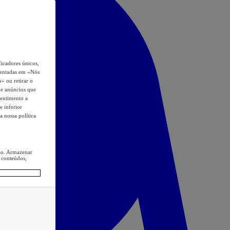
icadores únicos,
esentadas em «Nós
o» ou retirar o
s e anúncios que
sentimento a
e inferior
a nossa política
ção. Armazenar
 conteúdos,