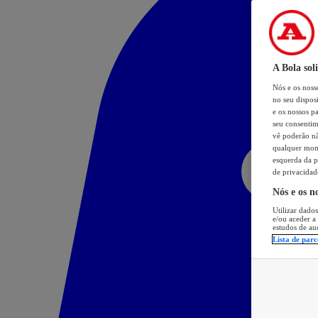
A Bola sol
Nós e os nos
no seu dispos
e os nossos pa
seu consentim
vê poderão não
qualquer mome
esquerda da p
de privacidad
Nós e os n
Utilizar dados
e/ou aceder a
estudos de au
Lista de parc