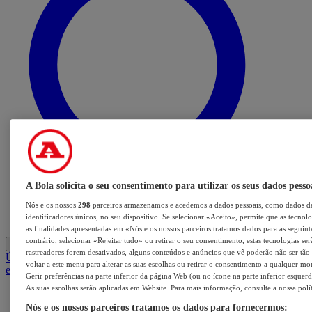
A Bola solicita o seu consentimento para utilizar os seus dados pesso
Nós e os nossos
298
parceiros armazenamos e acedemos a dados pessoais, como dados d
identificadores únicos, no seu dispositivo. Se selecionar «Aceito», permite que as tecnol
as finalidades apresentadas em «Nós e os nossos parceiros tratamos dados para as seguinte
contrário, selecionar «Rejeitar tudo» ou retirar o seu consentimento, estas tecnologias ser
Entrar
rastreadores forem desativados, alguns conteúdos e anúncios que vê poderão não ser tão 
Últimas
Mercado
Opinião
iGaming Hub
A BOLA SUGERE
Barba
voltar a este menu para alterar as suas escolhas ou retirar o consentimento a qualquer m
e Cabelo
Gerir preferências na parte inferior da página Web (ou no ícone na parte inferior esquerd
As suas escolhas serão aplicadas em Website. Para mais informação, consulte a nossa polí
Nós e os nossos parceiros tratamos os dados para fornecermos: