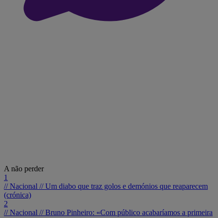
A não perder
1
// Nacional //
Um diabo que traz golos e demónios que reaparecem
(crónica)
2
// Nacional //
Bruno Pinheiro: «Com público acabaríamos a primeira