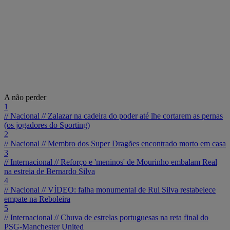
A não perder
1
// Nacional //
Zalazar na cadeira do poder até lhe cortarem as pernas
(os jogadores do Sporting)
2
// Nacional //
Membro dos Super Dragões encontrado morto em casa
3
// Internacional //
Reforço e 'meninos' de Mourinho embalam Real
na estreia de Bernardo Silva
4
// Nacional //
VÍDEO: falha monumental de Rui Silva restabelece
empate na Reboleira
5
// Internacional //
Chuva de estrelas portuguesas na reta final do
PSG-Manchester United