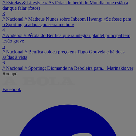
// Estrelas & Lifestyle //
As férias do herói do Mundial que estão a
dar que falar (fotos)
3
// Nacional //
Matheus Nunes sobre Inbeom Hwang: «Se fosse para
o Sporting, a adaptação seria melhor»
4
// Andebol //
Pérola do Benfica que ia integrar plantel principal tem
lesão grave
5
// Nacional //
Benfica coloca preço em Tiago Gouveia e há duas
saídas à vista
6
// Nacional //
Sporting: Diomande na Reboleira para... Marinakis ver
Rodapé
Facebook