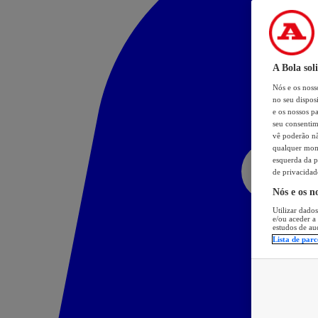
A Bola sol
Nós e os nos
no seu dispos
e os nossos pa
seu consentim
vê poderão não
qualquer mome
esquerda da p
de privacidad
Nós e os n
Utilizar dados
e/ou aceder a
estudos de au
Lista de parc