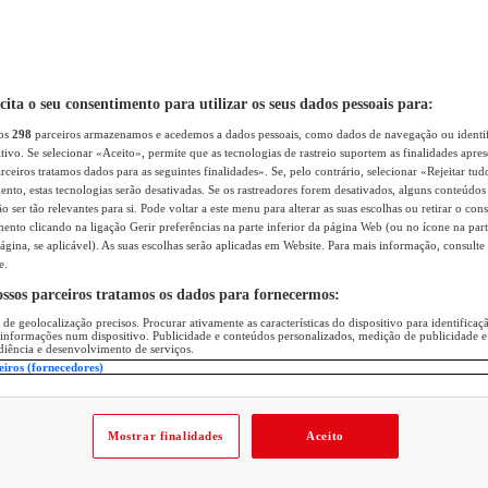
icita o seu consentimento para utilizar os seus dados pessoais para:
sos
298
parceiros armazenamos e acedemos a dados pessoais, como dados de navegação ou identif
itivo. Se selecionar «Aceito», permite que as tecnologias de rastreio suportem as finalidades apr
rceiros tratamos dados para as seguintes finalidades». Se, pelo contrário, selecionar «Rejeitar tud
ento, estas tecnologias serão desativadas. Se os rastreadores forem desativados, alguns conteúdo
 ser tão relevantes para si. Pode voltar a este menu para alterar as suas escolhas ou retirar o con
nto clicando na ligação Gerir preferências na parte inferior da página Web (ou no ícone na part
ágina, se aplicável). As suas escolhas serão aplicadas em Website. Para mais informação, consulte 
e.
ossos parceiros tratamos os dados para fornecermos:
 de geolocalização precisos. Procurar ativamente as características do dispositivo para identifica
 informações num dispositivo. Publicidade e conteúdos personalizados, medição de publicidade e
diência e desenvolvimento de serviços.
eiros (fornecedores)
Mostrar finalidades
Aceito