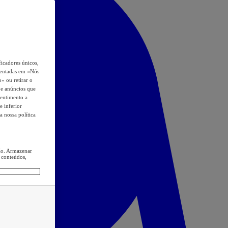
icadores únicos,
esentadas em «Nós
o» ou retirar o
s e anúncios que
sentimento a
e inferior
a nossa política
ção. Armazenar
 conteúdos,