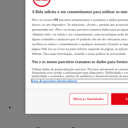
A Bola solicita o seu consentimento para utilizar os seu
Nós e os nossos
298
parceiros armazenamos e acedemos a dados pessoais
únicos, no seu dispositivo. Se selecionar «Aceito», permite que as tecnol
apresentadas em «Nós e os nossos parceiros tratamos dados para as seguint
«Rejeitar tudo» ou retirar o seu consentimento, estas tecnologias serão d
alguns conteúdos e anúncios que vê poderão não ser tão relevantes para si
escolhas ou retirar o consentimento a qualquer momento clicando na ligaç
página Web (ou no ícone na parte inferior esquerda da página, se aplicáv
Website. Para mais informação, consulte a nossa política de privacidade.
Nós e os nossos parceiros tratamos os dados para forne
Utilizar dados de geolocalização precisos. Procurar ativamente as caracter
Armazenar e/ou aceder a informações num dispositivo. Publicidade e co
publicidade e conteúdos, estudos de audiência e desenvolvimento de serv
Lista de parceiros (fornecedores)
Mostrar finalidades
A