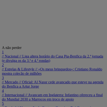
A não perder
1
// Nacional //
Liga altera horário do Casa Pia-Benfica da 2.ª jornada
(e divulga os da 3.ª e 4.ª rondas)
2
// Estrelas & Lifestyle //
«Os meus brinquedos»: Cristiano Ronaldo
mostra coleção de milhões
3
// Mercado //
Oficial: Al Nassr cede avançado que esteve na agenda
do Benfica a Artur Jorge
4
// Internacional //
Avançam em Inglaterra: Infantino ofereceu a final
do Mundial 2030 a Marrocos em troco de apoio
5