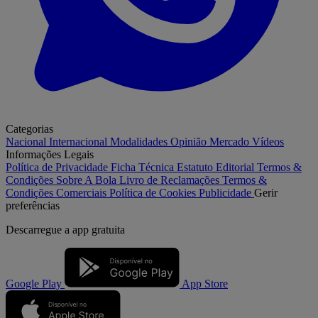
Categorias
Nacional
Internacional
Modalidades
Opinião
Mercado
Vídeos
Informações Legais
Política de Privacidade
Ficha Técnica
Estatuto Editorial
Termos &
Condições
Sobre A Bola
Livro de Reclamações
Termos &
Condições Comerciais
Política de Cookies
Publicidade
Gerir
preferências
Descarregue a
app gratuita
Google Play
App Store